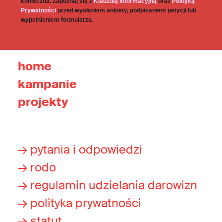
konieczna. Zapoznaj się z
Klauzulą informacyjną
oraz
Polityką
Prywatności
przed wysłaniem ankiety, podpisaniem petycji lub
wypełnieniem formularza.
home
kampanie
projekty
→ pytania i odpowiedzi
→ rodo
→ regulamin udzielania darowizn
→ polityka prywatności
→ statut