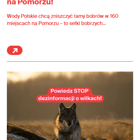
na Pomorzu!
Wody Polskie chcą zniszczyć tamy bobrów w 160
miejscach na Pomorzu – to setki bobrzych…