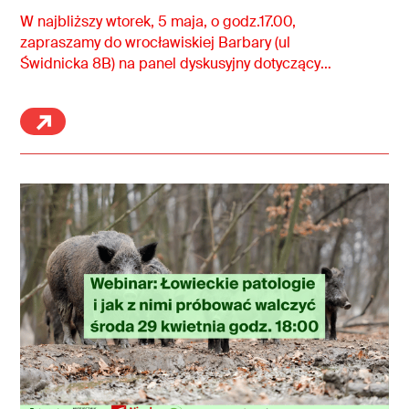
W najbliższy wtorek, 5 maja, o godz.17.00,
zapraszamy do wrocławiskiej Barbary (ul
Świdnicka 8B) na panel dyskusyjny dotyczący
zakazu używania fajerwerków we Wrocławiu!