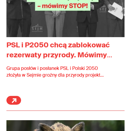
PSL i P2050 chcą zablokować
rezerwaty przyrody. Mówimy
STOP!
Grupa posłów i posłanek PSL i Polski 2050
złożyła w Sejmie groźny dla przyrody projekt…