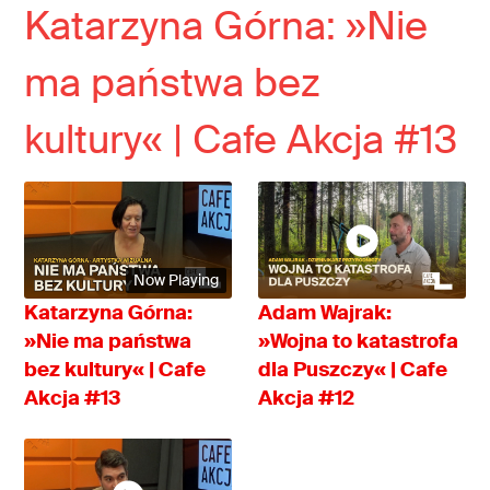
Katarzyna Górna: »Nie
ma państwa bez
kultury« | Cafe Akcja #13
Now Playing
Katarzyna Górna:
Adam Wajrak:
»Nie ma państwa
»Wojna to katastrofa
bez kultury« | Cafe
dla Puszczy« | Cafe
Akcja #13
Akcja #12