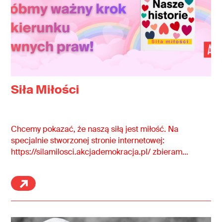
Siła Miłości
Chcemy pokazać, że naszą siłą jest miłość. Na
specjalnie stworzonej stronie internetowej:
https://silamilosci.akcjademokracja.pl/ zbieramy
historie par i pojedynczych osób pokazujące,
dlaczego to minimum praw jest dla nas ważne.