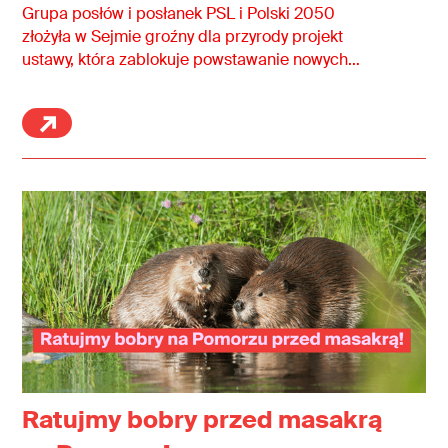
przyrodę!
Grupa posłów i posłanek PSL i Polski 2050
złożyła w Sejmie groźny dla przyrody projekt
ustawy, która zablokuje powstawanie nowych
rezerwatów przyrody. Stanowią one obecnie
zaledwie 0,54% powierzchni kraju, a dla
zachowania cennych przyrodniczo miejsc
potrzebujemy ich znacznie więcej. Projekt ten stoi
w sprzeczności z obietnicami obecnej koalicji
rządzącej dotyczącymi zwiększenia obszarów
chronionej przyrody i musi jak najszybciej trafić
do kosza!
Ratujmy bobry przed masakrą