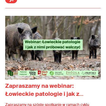
zasadami ochrony zwierząt i przyrody, a także
narażają mieszkańców na traumę.
Zapraszamy na webinar:
Łowieckie patologie i jak z
nimi próbować walczyć
Zapraszamy na szóste spotkanie w ramach cyklu