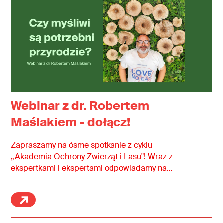
Webinar z dr. Robertem
Maślakiem - dołącz!
Zapraszamy na ósme spotkanie z cyklu
„Akademia Ochrony Zwierząt i Lasu"! Wraz z
ekspertkami i ekspertami odpowiadamy na
najczęściej zadawane i najbardziej nurtujące
pytania dotyczące polowań, myśliwych oraz
bezpieczeństwa ludzi i zwierząt (istot
pozaludzkich) w lesie.