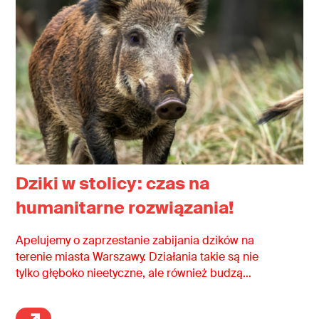
Dziki w stolicy: czas na
humanitarne rozwiązania!
Apelujemy o zaprzestanie zabijania dzików na
terenie miasta Warszawy. Działania takie są nie
tylko głęboko nieetyczne, ale również budzą
poważne wątpliwości co do ich zgodności z
obowiązującymi przepisami prawa oraz