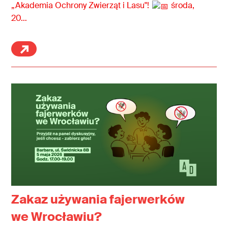
przeciwdziałać ich
„Akademia Ochrony Zwierząt i Lasu"!
środa,
20…
bezkarności.
Zakaz używania fajerwerków
we Wrocławiu?