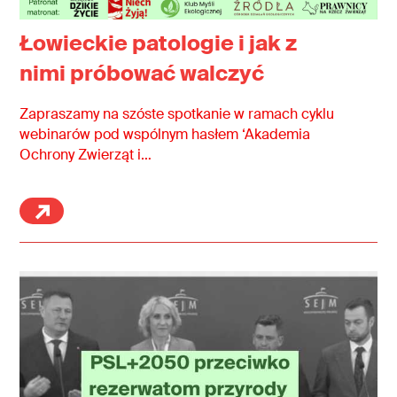
Łowieckie patologie i jak z
nimi próbować walczyć
Zapraszamy na szóste spotkanie w ramach cyklu
webinarów pod wspólnym hasłem ‘Akademia
Ochrony Zwierząt i…