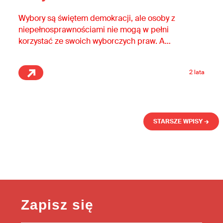
Wybory są świętem demokracji, ale osoby z
niepełnosprawnościami nie mogą w pełni
korzystać ze swoich wyborczych praw. A
przecież to także wyborcy i wyborczynie!
Osoby z niepełnosprawnościami mają prawo
2 lata
do rzetelnej informacji, udziału w debacie
publicznej, dostępnych lokali wyborczych, do
startowania w wyborach. Dostępne wybory to
nasza wspólna sprawa!
STARSZE WPISY →
Zapisz się