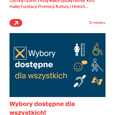
Obrony Granic i Roty wykorzystały numer KRS
małej Fundacji Promocji Kultury i Historii
Polski „Mieszko”, by zbierać 1,5% podatku na
swoją działalność.
12 miesięcy
Wybory dostępne dla
wszystkich!