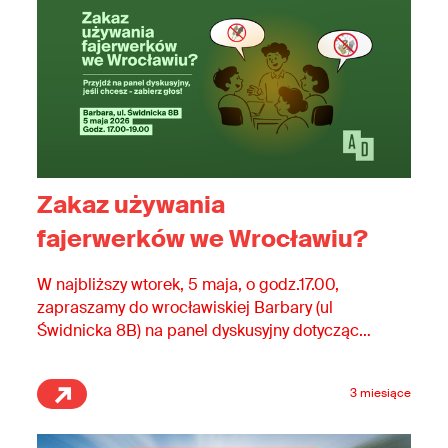
Zakaz używania
fajerwerków we Wrocławiu?
W najbliższy wtorek, 5 maja, o godz.17.00,
zapraszamy do wrocławiskiej Barbary (ul
Świdnicka 8B) na panel dyskusyjny dotyczący
zakazu używania fajerwerków we Wrocławiu!
3 miesiące