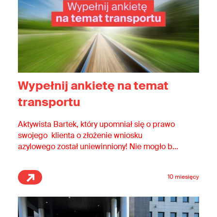
Wypełnij ankietę na temat
transportu
Aktywista Bartek, który upomniał się o prawo
swojego klienta o złożenie wniosku
azylowego został uniewinniony! Nie mogło być
inaczej.
10 miesięcy