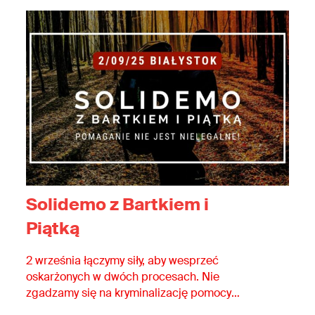
Solidemo z Bartkiem i
Piątką
2 września łączymy siły, aby wesprzeć
oskarżonych w dwóch procesach. Nie
zgadzamy się na kryminalizację pomocy
humanitarnej na granicy polsko-białoruskiej!