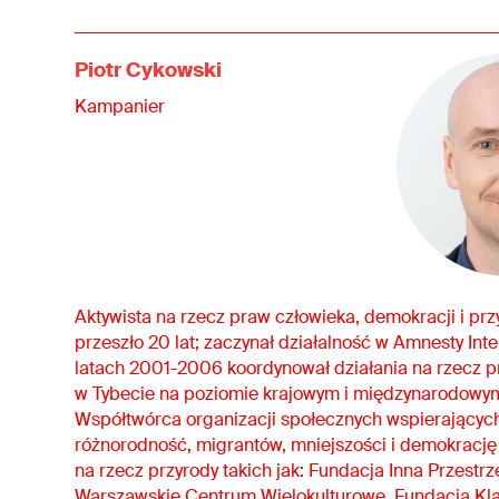
Piotr Cykowski
Kampanier
Aktywista na rzecz praw człowieka, demokracji i prz
przeszło 20 lat; zaczynał działalność w Amnesty Inte
latach 2001-2006 koordynował działania na rzecz 
w Tybecie na poziomie krajowym i międzynarodowy
Współtwórca organizacji społecznych wspierającyc
różnorodność, migrantów, mniejszości i demokrację 
na rzecz przyrody takich jak: Fundacja Inna Przestrz
Warszawskie Centrum Wielokulturowe, Fundacja Kl