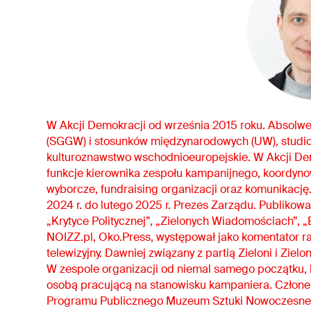
W Akcji Demokracji od września 2015 roku. Absolwen
(SGGW) i stosunków międzynarodowych (UW), studi
kulturoznawstwo wschodnioeuropejskie. W Akcji Dem
funkcje kierownika zespołu kampanijnego, koordyno
wyborcze, fundraising organizacji oraz komunikację
2024 r. do lutego 2025 r. Prezes Zarządu. Publikowa
„Krytyce Politycznej”, „Zielonych Wiadomościach”, 
NOIZZ.pl, Oko.Press, występował jako komentator ra
telewizyjny. Dawniej związany z partią Zieloni i Zielo
W zespole organizacji od niemal samego początku, 
osobą pracującą na stanowisku kampaniera. Człon
Programu Publicznego Muzeum Sztuki Nowoczesnej