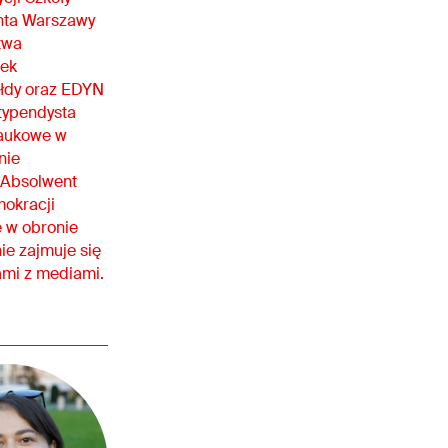
enta Warszawy
twa
nek
ołdy oraz EDYN
typendysta
naukowe w
nie
 Absolwent
okracji
e w obronie
ie zajmuje się
ami z mediami.