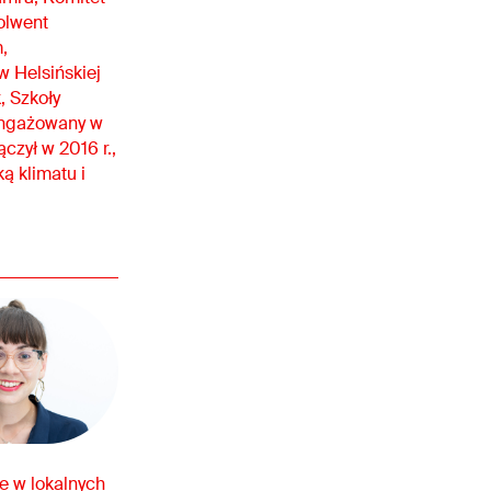
olwent
,
 Helsińskiej
, Szkoły
aangażowany w
czył w 2016 r.,
ą klimatu i
e w lokalnych