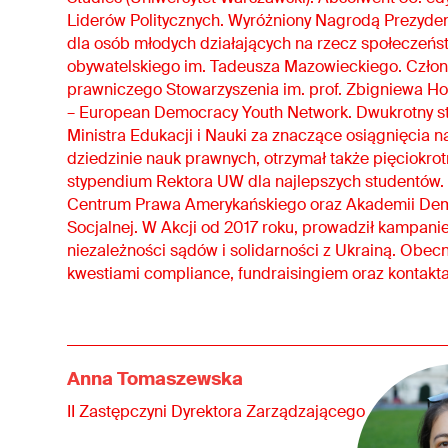
Liderów Politycznych. Wyróżniony Nagrodą Prezyd
dla osób młodych działających na rzecz społeczeńs
obywatelskiego im. Tadeusza Mazowieckiego. Czło
prawniczego Stowarzyszenia im. prof. Zbigniewa H
– European Democracy Youth Network. Dwukrotny s
Ministra Edukacji i Nauki za znaczące osiągnięcia 
dziedzinie nauk prawnych, otrzymał także pięciokrot
stypendium Rektora UW dla najlepszych studentów.
Centrum Prawa Amerykańskiego oraz Akademii Dem
Socjalnej. W Akcji od 2017 roku, prowadził kampani
niezależności sądów i solidarności z Ukrainą. Obecn
kwestiami compliance, fundraisingiem oraz kontakt
Anna Tomaszewska
II Zastępczyni Dyrektora Zarządzającego