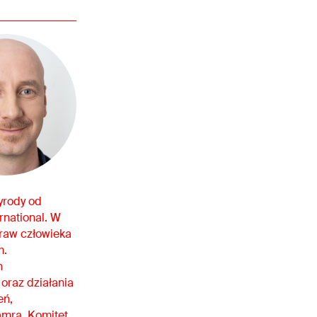
yrody od
rnational. W
praw człowieka
m.
h
oraz działania
eń,
amra, Komitet