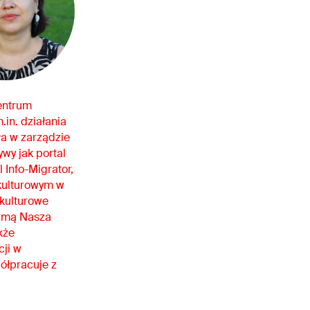
Centrum
.in. działania
ła w zarządzie
ywy jak portal
 Info-Migrator,
kulturowym w
okulturowe
ormą Nasza
kże
cji w
półpracuje z