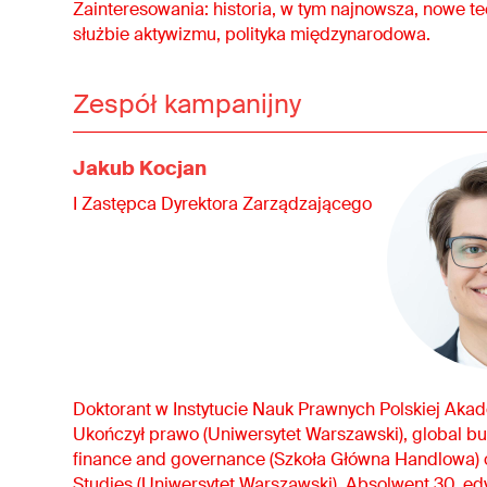
Zainteresowania: historia, w tym najnowsza, nowe t
służbie aktywizmu, polityka międzynarodowa.
Zespół kampanijny
Jakub Kocjan
I Zastępca Dyrektora Zarządzającego
Doktorant w Instytucie Nauk Prawnych Polskiej Aka
Ukończył prawo (Uniwersytet Warszawski), global bu
finance and governance (Szkoła Główna Handlowa)
Studies (Uniwersytet Warszawski). Absolwent 30. edy