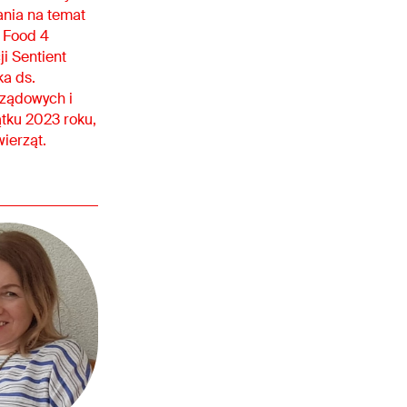
ania na temat
e Food 4
ji Sentient
ka ds.
rządowych i
tku 2023 roku,
ierząt.