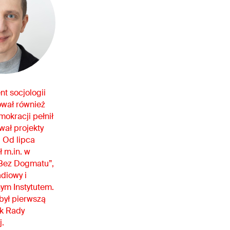
t socjologii
ował również
okracji pełnił
wał projekty
. Od lipca
ł m.in. w
„Bez Dogmatu”,
diowy i
nym Instytutem.
był pierwszą
ek Rady
.