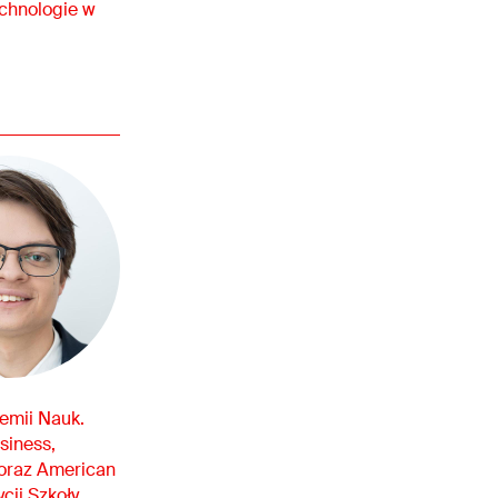
echnologie w
demii Nauk.
siness,
 oraz American
cji Szkoły