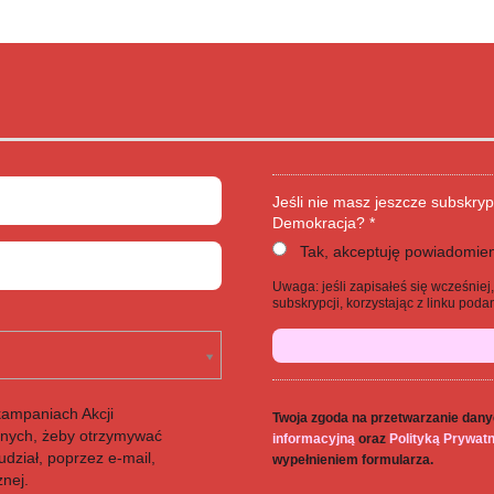
Jeśli nie masz jeszcze subskryp
Demokracja? *
Tak, akceptuję powiadomien
Uwaga: jeśli zapisałeś się wcześnie
subskrypcji, korzystając z linku po
kampaniach Akcji
Twoja zgoda na przetwarzanie dany
anych, żeby otrzymywać
informacyjną
oraz
Polityką Prywat
dział, poprzez e-mail,
wypełnieniem formularza.
znej.