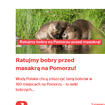
Ratujmy bobry przed
masakrą na Pomorzu!
Wody Polskie chcą zniszczyć tamy bobrów w
160 miejscach na Pomorzu – to setki
bobrzych…
5 miesięc