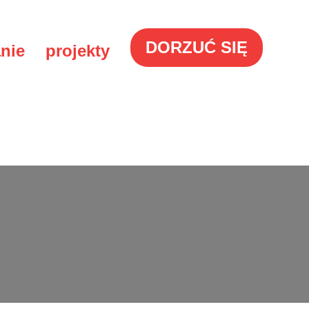
DORZUĆ SIĘ
nie
projekty