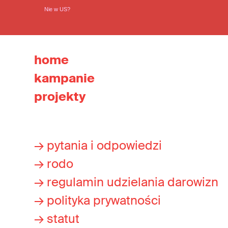
Nie w
US
?
home
kampanie
projekty
→ pytania i odpowiedzi
→ rodo
→ regulamin udzielania darowizn
→ polityka prywatności
→ statut