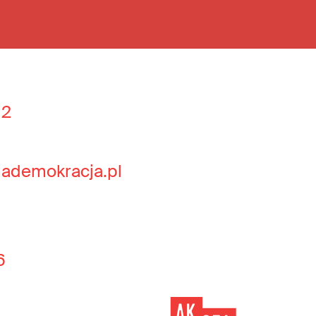
 2
jademokracja.pl
6