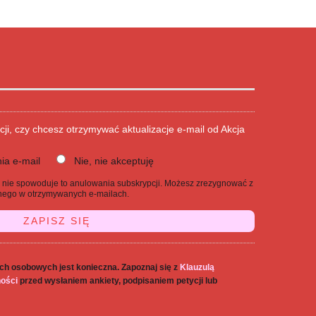
cji, czy chcesz otrzymywać aktualizacje e-mail od Akcja
ia e-mail
Nie, nie akceptuję
j, nie spowoduje to anulowania subskrypcji. Możesz zrezygnować z
danego w otrzymywanych e-mailach.
ch osobowych jest konieczna. Zapoznaj się z
Klauzulą
ności
przed wysłaniem ankiety, podpisaniem petycji lub