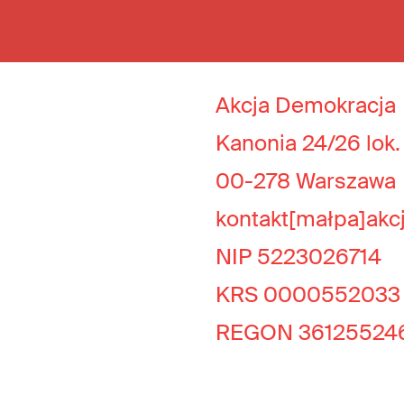
Akcja Demokracja
Kanonia 24/26 lok.
00-278 Warszawa
kontakt[małpa]akc
NIP 5223026714
KRS 0000552033
REGON 36125524