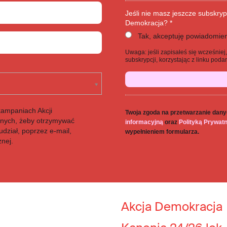
Jeśli nie masz jeszcze subskryp
Demokracja? *
Tak, akceptuję powiadomien
Uwaga: jeśli zapisałeś się wcześnie
subskrypcji, korzystając z linku po
kampaniach Akcji
Twoja zgoda na przetwarzanie dany
anych, żeby otrzymywać
informacyjną
oraz
Polityką Prywat
dział, poprzez e-mail,
wypełnieniem formularza.
znej.
Akcja Demokracja