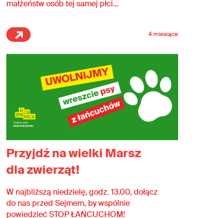
małżeństw osób tej samej płci…
4 miesiące
Przyjdź na wielki Marsz
dla zwierząt!
W najbliższą niedzielę, godz. 13.00, dołącz
do nas przed Sejmem, by wspólnie
powiedzieć STOP ŁAŃCUCHOM!