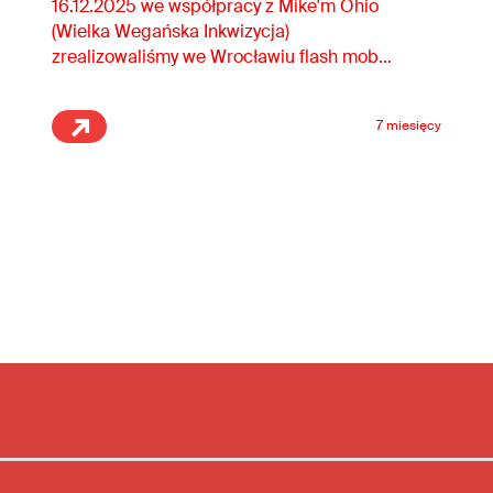
16.12.2025 we współpracy z Mike'm Ohio
(Wielka Wegańska Inkwizycja)
zrealizowaliśmy we Wrocławiu flash mob
antyfajerwerkowy.
7 miesięcy