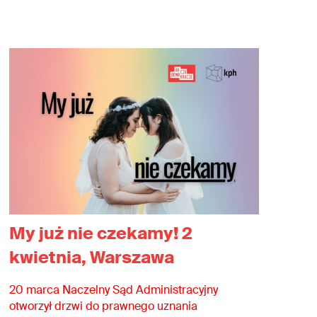
My już nie czekamy! 2
kwietnia, Warszawa
20 marca Naczelny Sąd Administracyjny
otworzył drzwi do prawnego uznania