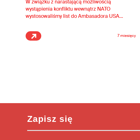
W związku z narastającą możliwością
wystąpienia konfliktu wewnątrz NATO
wystosowaliśmy list do Ambasadora USA
w…
7 miesięcy
Zapisz się