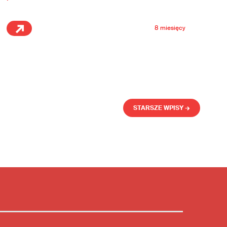
8 miesięcy
STARSZE WPISY →