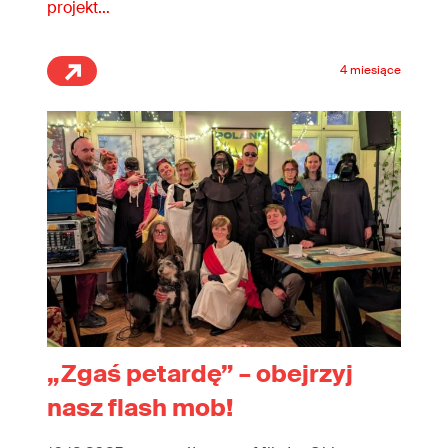
projekt…
4 miesiące
„Zgaś petardę” – obejrzyj
nasz flash mob!