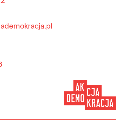
 2
jademokracja.pl
6