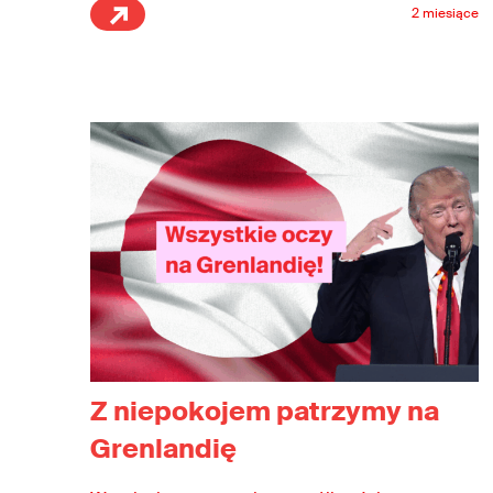
2 miesiące
obowiązujących środków zapobiegających
ponownemu krzywdzeniu zwierząt.
Z niepokojem patrzymy na
Grenlandię