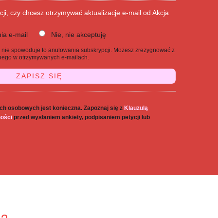
cji, czy chcesz otrzymywać aktualizacje e-mail od Akcja
ia e-mail
Nie, nie akceptuję
j, nie spowoduje to anulowania subskrypcji. Możesz zrezygnować z
danego w otrzymywanych e-mailach.
ch osobowych jest konieczna. Zapoznaj się z
Klauzulą
ności
przed wysłaniem ankiety, podpisaniem petycji lub