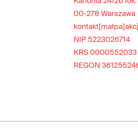
Kanonia 24/26 lok.
00-278 Warszawa
kontakt[małpa]akc
NIP 5223026714
KRS 0000552033
REGON 36125524