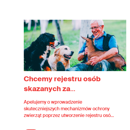
Chcemy rejestru osób
skazanych za
przestępstwa przeciwko
Apelujemy o wprowadzenie
zwierzętom
skuteczniejszych mechanizmów ochrony
zwierząt poprzez utworzenie rejestru osób
prawomocnie skazanych za przestępstwa
przeciwko zwierzętom oraz wzmocnienie