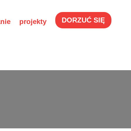
DORZUĆ SIĘ
nie
projekty