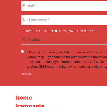
KTÓRY TEMAT INTERESUJE CIĘ NAJBARDZIEJ? *
Wszystkie
Chcę być dopisana/y do listy odbiorców informacji o 
Demokracji. Zgadzam się na przetwarzanie moich d
informacje o kolejnych kampaniach oraz brać w nich u
telefon, SMS oraz inne kanały komunikacji elektronic
Nie w
US
?
home
kampanie