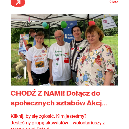
2 lata
do rzetelnej informacji, udziału w debacie
publicznej, dostępnych lokali wyborczych, do
startowania w wyborach. Dostępne wybory to
nasza wspólna sprawa!
CHODŹ Z NAMI! Dołącz do
społecznych sztabów Akcji
Demokracji.
Kliknij, by się zgłosić. Kim jesteśmy?
Jesteśmy grupą aktywistów – wolontariuszy z