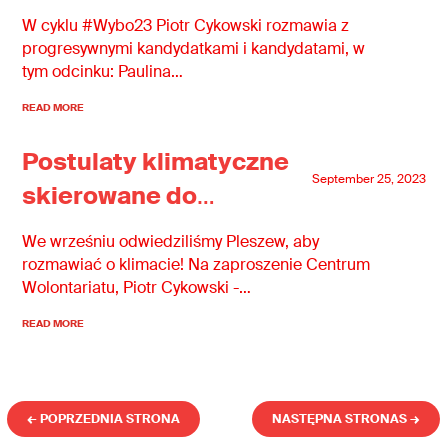
Filipowicz (KO) i Jacek
W cyklu #Wybo23 Piotr Cykowski rozmawia z
Dehnel (L) – jak
progresywnymi kandydatkami i kandydatami, w
tym odcinku: Paulina…
przetrwać wybory i nie
zwariować
READ MORE
Postulaty klimatyczne
September 25, 2023
skierowane do
kandydatek i
We wrześniu odwiedziliśmy Pleszew, aby
kandydatów w
rozmawiać o klimacie! Na zaproszenie Centrum
Wolontariatu, Piotr Cykowski -…
wyborach
przedstawiliśmy w
READ MORE
Pleszewie!
← POPRZEDNIA STRONA
NASTĘPNA STRONAS →