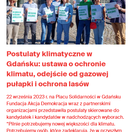
Postulaty klimatyczne w
Gdańsku: ustawa o ochronie
klimatu, odejście od gazowej
pułapki i ochrona lasów
22 września 2023 r. na Placu Solidarności w Gdańsku
Fundacja Akcja Demokracja wraz z partnerskimi
organizacjami przedstawiła postulaty skierowane do
kandydatek i kandydatów w nadchodzących wyborach.
“Pilnie potrzebujemy nowej większości dla klimatu.
Potrzebujemy osób, które zadeklarują, że w przyszłym