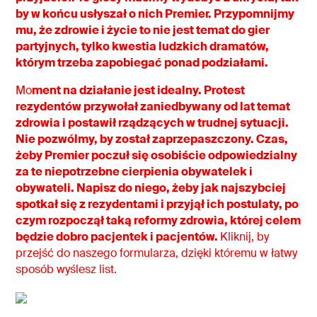
by w końcu usłyszał o nich Premier. Przypomnijmy
mu, że zdrowie i życie to nie jest temat do gier
partyjnych, tylko kwestia ludzkich dramatów,
którym trzeba zapobiegać ponad podziałami.
Mo
ment na działanie jest idealny. Protest
rezydentów przywołał zaniedbywany od lat temat
zdrowia i postawił rządzących w trudnej sytuacji.
Nie pozwólmy, by został zaprzepaszczony. Czas,
żeby Premier poczuł się osobiście odpowiedzialny
za te niepotrzebne cierpienia obywatelek i
obywateli. Napisz do niego, żeby jak najszybciej
spotkał się z rezydentami i przyjął ich postulaty, po
czym rozpoczął taką reformy zdrowia, której celem
będzie dobro pacjentek i pacjentów.
Kliknij, by
przejść do naszego formularza, dzięki któremu w łatwy
sposób wyślesz list.