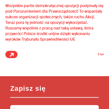
Wszystkie partie demokratycznej opozycji podpisały się
pod Porozumieniem dla Praworządności! To wspaniały
sukces organizacji społecznych, także ruchu Akcji.
Teraz pora tę jedność na opozycji wykorzystać.
Ruszamy wspólnie z pracą nad taką ustawą, która
przywróci Polsce środki unijne dzięki wykonaniu
wyroków Trybunału Sprawiedliwości UE
5 lat
Zapisz się