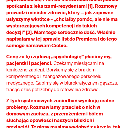
spotkania z lekarzami-rezydentami [1]. Rozmowy
prowadzi minister zdrowia, który — jak zapewne
usłyszymy wkrótce – „chciałby pomóc, ale nie ma
wystarczających kompetencji do takich
decyzji” [2]. Mam tego serdecznie dość. Właśnie
napisałam w tej sprawie list do Premiera i do tego
samego namawiam Ciebie.
Cenę za tę rządową „spychologię” płacimy my,
pacjentki i pacjenci.
Czekamy miesiącami na
konieczne zabiegi. Borykamy się z brakiem
kompetentnego i zaangażowanego personelu
medycznego. Gubimy się w biurokratycznym gąszczu,
tracąc czas potrzebny do ratowania zdrowia.
Z tych systemowych zaniedbań wynikają realne
problemy. Rozmawiamy przecież o nich w
domowym zaciszu, z przerażeniem i bólem
słuchając opowieści naszych bliskich i
przyjaciół.
Te głosy musimy wydobyć z ukrycia, tak