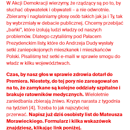
W Akcji Demokracji wierzymy, że rządzący są po to, by
słuchać obywatelek i obywateli – a nie odwrotnie.
Zbieramy i nagłaśniamy głosy osób takich jak ja i Ty, tak
by wybrzmiały w debacie publicznej. Chcemy przebijać
„bańki”, które izolują ludzi władzy od naszych
problemów. Dlatego czytaliśmy pod Pałacem
Prezydenckim listy, które do Andrzeja Dudy wysłały
setki zaniepokojonych mieszkanek i mieszkańców
Polski. Pisaliśmy też setki e-maili w sprawie smogu do
władz w kilku województwach.
Czas, by nasz głos w sprawie zdrowia dotarł do
Premiera. Niestety, do tej pory nie zareagował on
na to, że zamykane są kolejne oddziały szpitalne i
brakuje ratowników medycznych.
Wieloletnie
zaniedbania zbierają żniwo. Kryzys narasta z tygodnia
na tydzień [4]. Trzeba to jak najszybciej
przerwać.
Napisz już dziś osobisty list do Mateusza
Morawieckiego. Formularz i kilka wskazówek
znajdziesz, klikając link poniżej.