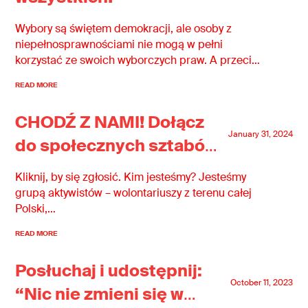
Wybory są świętem demokracji, ale osoby z
niepełnosprawnościami nie mogą w pełni
korzystać ze swoich wyborczych praw. A przecież
to także wyborcy i wyborczynie! Osoby z
READ MORE
niepełnosprawnościami mają prawo do rzetelnej
informacji, udziału w debacie publicznej,
CHODŹ Z NAMI! Dołącz
dostępnych lokali wyborczych, do startowania w
January 31, 2024
wyborach. Dostępne wybory to nasza wspólna
do społecznych sztabów
sprawa!
Akcji Demokracji.
Kliknij, by się zgłosić. Kim jesteśmy? Jesteśmy
grupą aktywistów – wolontariuszy z terenu całej
Polski,…
READ MORE
Posłuchaj i udostępnij:
October 11, 2023
“Nic nie zmieni się w