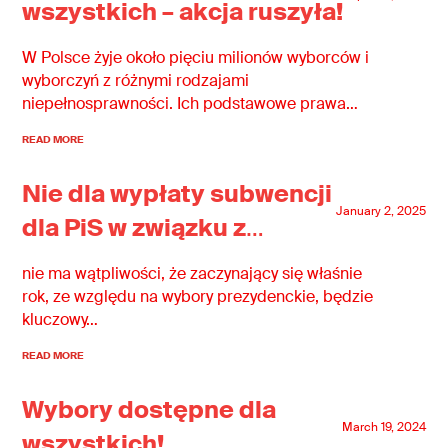
wszystkich – akcja ruszyła!
W Polsce żyje około pięciu milionów wyborców i
wyborczyń z różnymi rodzajami
niepełnosprawności. Ich podstawowe prawa
obywatelskie wciąż nie są w pełni przestrzegane.
READ MORE
Nie dla wypłaty subwencji
January 2, 2025
dla PiS w związku z
naruszeniami prawa
nie ma wątpliwości, że zaczynający się właśnie
wyborczego!
rok, ze względu na wybory prezydenckie, będzie
kluczowy…
READ MORE
Wybory dostępne dla
March 19, 2024
wszystkich!