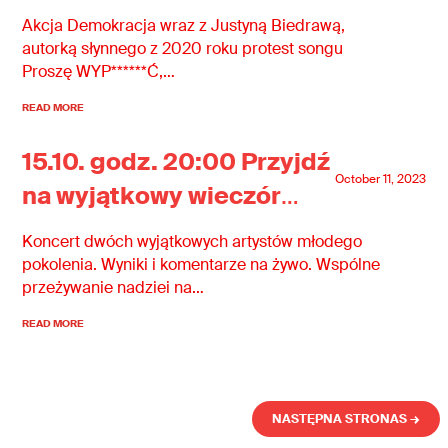
ciszy”
Akcja Demokracja wraz z Justyną Biedrawą,
autorką słynnego z 2020 roku protest songu
Proszę WYP******Ć,…
READ MORE
15.10. godz. 20:00 Przyjdź
October 11, 2023
na wyjątkowy wieczór
wyborczy pod Sejmem!
Koncert dwóch wyjątkowych artystów młodego
pokolenia. Wyniki i komentarze na żywo. Wspólne
przeżywanie nadziei na…
READ MORE
NASTĘPNA STRONAS →