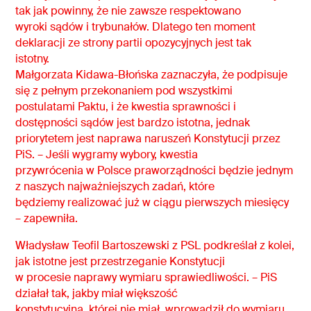
tak jak powinny, że nie zawsze respektowano
wyroki sądów i trybunałów. Dlatego ten moment
deklaracji ze strony partii opozycyjnych jest tak
istotny.
Małgorzata Kidawa-Błońska zaznaczyła, że podpisuje
się z pełnym przekonaniem pod wszystkimi
postulatami Paktu, i że kwestia sprawności i
dostępności sądów jest bardzo istotna, jednak
priorytetem jest naprawa naruszeń Konstytucji przez
PiS. – Jeśli wygramy wybory, kwestia
przywrócenia w Polsce praworządności będzie jednym
z naszych najważniejszych zadań, które
będziemy realizować już w ciągu pierwszych miesięcy
– zapewniła.
Władysław Teofil Bartoszewski z PSL podkreślał z kolei,
jak istotne jest przestrzeganie Konstytucji
w procesie naprawy wymiaru sprawiedliwości. – PiS
działał tak, jakby miał większość
konstytucyjną, której nie miał, wprowadził do wymiaru