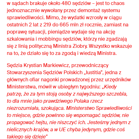
w sądach brakuje około 480 sędziów – jest to chaos
jednoznacznie wywołany przez demontaż systemu
sprawiedliwości. Mimo, że wydatki wzrosły w ciągu
ostatnich 2 lat z 219 do 665 mln zł rocznie, zamiast na
poprawę sytuacji, pieniądze wydaje się na akcję
szkalowania i mobbingu sędziów, którzy nie zgadzają
się z linią polityczną Ministra Ziobry. Wszystko wskazuje
na to, że działo się to za zgodą i wiedzą Ministra.
S
ędzia Krystian Markiewicz, przewodniczący
Stowarzyszenia Sędziów Polskich „Iustitia”,
jedna z
głównych ofiar nagonki prowadzonej przez urzędników
Ministerstwa,
mówił w ubiegłym tygodniu: „
Kiedy
patrzę, że za tym stoją osoby z najwyższego szczebla,
to dla mnie jako prawdziwego Polaka rzecz
niezrozumiała, szokująca. Ministerstwo Sprawiedliwości
to miejsce, gdzie powinno się wspomagać sędziów, nie
propagować hejtu, nie niszczyć ich. Jesteśmy jednym z
nielicznych krajów, a w UE chyba jedynym, gdzie coś
takiego się dzieje
”