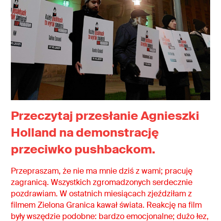
Przeczytaj przesłanie Agnieszki
Holland na demonstrację
przeciwko pushbackom.
Przepraszam, że nie ma mnie dziś z wami; pracuję
zagranicą. Wszystkich zgromadzonych serdecznie
pozdrawiam. W ostatnich miesiącach zjeździłam z
filmem Zielona Granica kawał świata. Reakcję na film
były wszędzie podobne: bardzo emocjonalne; dużo łez,