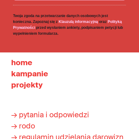
Twoja zgoda na przetwarzanie danych osobowych jest
konieczna. Zapoznaj się z
Klauzulą informacyjną
oraz
Polityką
Prywatności
przed wysłaniem ankiety, podpisaniem petycji lub
wypełnieniem formularza.
home
kampanie
projekty
→ pytania i odpowiedzi
→ rodo
→ regulamin udzielania darowizn