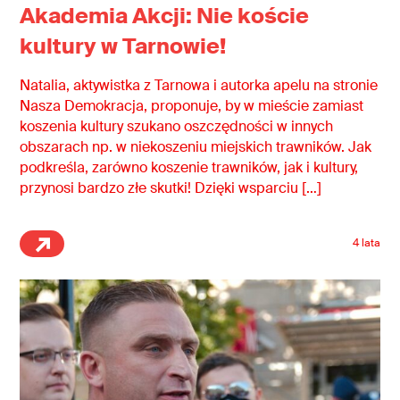
Akademia Akcji: Nie koście
kultury w Tarnowie!
Natalia, aktywistka z Tarnowa i autorka apelu na stronie
Nasza Demokracja, proponuje, by w mieście zamiast
koszenia kultury szukano oszczędności w innych
obszarach np. w niekoszeniu miejskich trawników. Jak
podkreśla, zarówno koszenie trawników, jak i kultury,
przynosi bardzo złe skutki! Dzięki wsparciu […]
4 lata