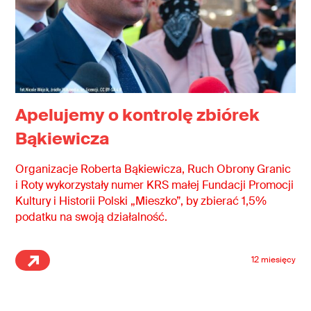
Apelujemy o kontrolę zbiórek
Bąkiewicza
Organizacje Roberta Bąkiewicza, Ruch Obrony Granic
i Roty wykorzystały numer KRS małej Fundacji Promocji
Kultury i Historii Polski „Mieszko”, by zbierać 1,5%
podatku na swoją działalność.
12 miesięcy