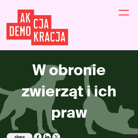
W obronie
zwierząt i ich
praw
share