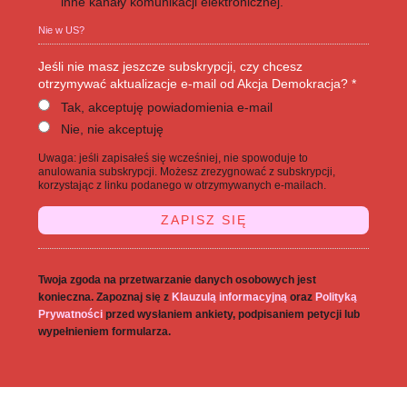
inne kanały komunikacji elektronicznej.
Nie w
US
?
Jeśli nie masz jeszcze subskrypcji, czy chcesz
otrzymywać aktualizacje e-mail od Akcja Demokracja? *
Tak, akceptuję powiadomienia e-mail
Nie, nie akceptuję
Uwaga: jeśli zapisałeś się wcześniej, nie spowoduje to
anulowania subskrypcji. Możesz zrezygnować z subskrypcji,
korzystając z linku podanego w otrzymywanych e-mailach.
Twoja zgoda na przetwarzanie danych osobowych jest
konieczna. Zapoznaj się z
Klauzulą informacyjną
oraz
Polityką
Prywatności
przed wysłaniem ankiety, podpisaniem petycji lub
wypełnieniem formularza.