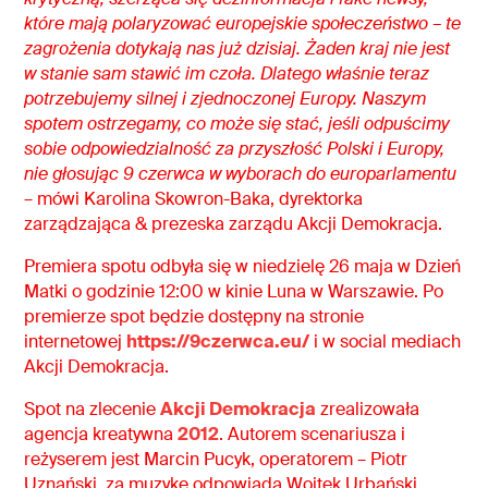
które mają polaryzować europejskie społeczeństwo – te
zagrożenia dotykają nas już dzisiaj. Żaden kraj nie jest
w stanie sam stawić im czoła. Dlatego właśnie teraz
potrzebujemy silnej i zjednoczonej Europy. Naszym
spotem ostrzegamy, co może się stać, jeśli odpuścimy
sobie odpowiedzialność za przyszłość Polski i Europy,
nie głosując 9 czerwca w wyborach do europarlamentu
– mówi Karolina Skowron-Baka, dyrektorka
zarządzająca & prezeska zarządu Akcji Demokracja.
Premiera spotu odbyła się w niedzielę 26 maja w Dzień
Matki o godzinie 12:00 w kinie Luna w Warszawie. Po
premierze spot będzie dostępny na stronie
internetowej
https://9czerwca.eu/
i w social mediach
Akcji Demokracja.
Spot na zlecenie
Akcji Demokracja
zrealizowała
agencja kreatywna
2012
. Autorem scenariusza i
reżyserem jest Marcin Pucyk, operatorem – Piotr
Uznański, za muzykę odpowiada Wojtek Urbański.