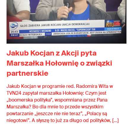
Jakub Kocjan z Akcji pyta
Marszałka Hołownię o związki
partnerskie
Jakub Kocjan w programie red. Radomira Wita w
TVN24 zapytał marszałka Hołownię: Czym jest
„boomerska polityka”, wspomniana przez Pana
Marszałka? Bo dla mnie to przede wszystkim
powtarzanie „jeszcze nie nie teraz”, „Polacy są
niegotowi”. A słyszę to już za długo od polityków, […]