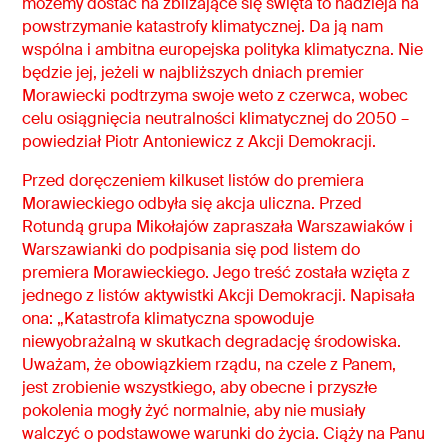
możemy dostać na zbliżające się święta to nadzieja na
powstrzymanie katastrofy klimatycznej. Da ją nam
wspólna i ambitna europejska polityka klimatyczna. Nie
będzie jej, jeżeli w najbliższych dniach premier
Morawiecki podtrzyma swoje weto z czerwca, wobec
celu osiągnięcia neutralności klimatycznej do 2050 –
powiedział Piotr Antoniewicz z Akcji Demokracji.
Przed doręczeniem kilkuset listów do premiera
Morawieckiego odbyła się akcja uliczna. Przed
Rotundą grupa Mikołajów zapraszała Warszawiaków i
Warszawianki do podpisania się pod listem do
premiera Morawieckiego. Jego treść została wzięta z
jednego z listów aktywistki Akcji Demokracji. Napisała
ona: „Katastrofa klimatyczna spowoduje
niewyobrażalną w skutkach degradację środowiska.
Uważam, że obowiązkiem rządu, na czele z Panem,
jest zrobienie wszystkiego, aby obecne i przyszłe
pokolenia mogły żyć normalnie, aby nie musiały
walczyć o podstawowe warunki do życia. Ciąży na Panu