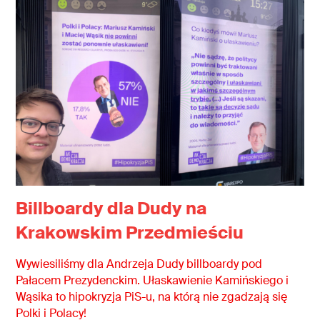
Billboardy dla Dudy na
Krakowskim Przedmieściu
Wywiesiliśmy dla Andrzeja Dudy billboardy pod
Pałacem Prezydenckim. Ułaskawienie Kamińskiego i
Wąsika to hipokryzja PiS-u, na którą nie zgadzają się
Polki i Polacy!