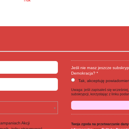
1 rok
Jeśli nie masz jeszcze subskryp
Demokracja? *
Tak, akceptuję powiadomien
Uwaga: jeśli zapisałeś się wcześnie
subskrypcji, korzystając z linku po
kampaniach Akcji
Twoja zgoda na przetwarzanie dany
anych, żeby otrzymywać