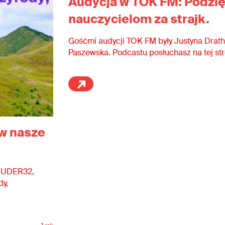
Audycja w TOK FM: Podzię
nauczycielom za strajk.
Gośćmi audycji TOK FM były Justyna Drath
Paszewska. Podcastu posłuchasz na tej str
 w nasze
a UDER32,
dy,