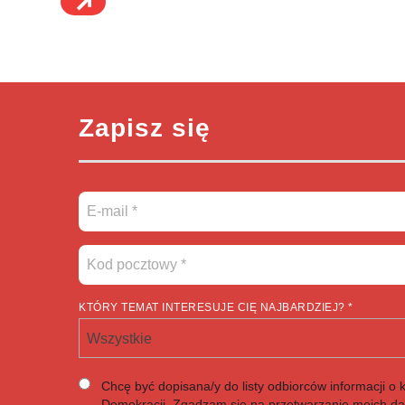
Zapisz się
KTÓRY TEMAT INTERESUJE CIĘ NAJBARDZIEJ? *
Wszystkie
Chcę być dopisana/y do listy odbiorców informacji o 
Demokracji. Zgadzam się na przetwarzanie moich d