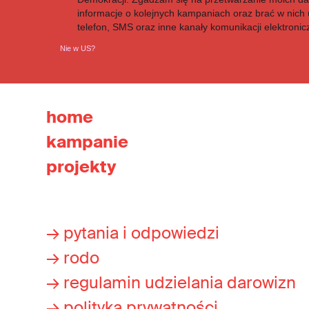
informacje o kolejnych kampaniach oraz brać w nich u
telefon, SMS oraz inne kanały komunikacji elektronic
Nie w
US
?
home
kampanie
projekty
→ pytania i odpowiedzi
→ rodo
→ regulamin udzielania darowizn
→ polityka prywatności