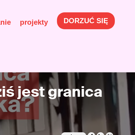
DORZUĆ SIĘ
nie
projekty
iś jest granica