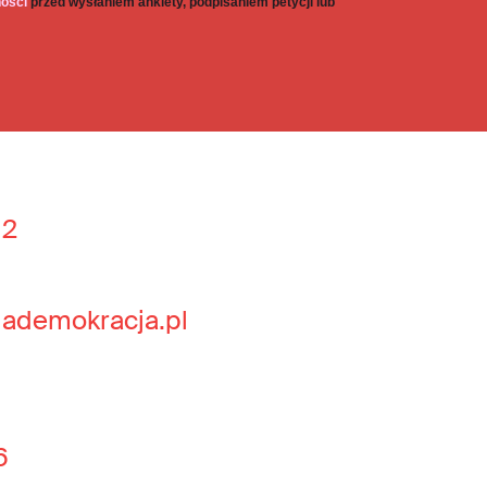
ności
przed wysłaniem ankiety, podpisaniem petycji lub
 2
jademokracja.pl
6