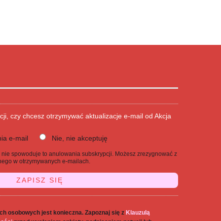
cji, czy chcesz otrzymywać aktualizacje e-mail od Akcja
ia e-mail
Nie, nie akceptuję
j, nie spowoduje to anulowania subskrypcji. Możesz zrezygnować z
danego w otrzymywanych e-mailach.
ch osobowych jest konieczna. Zapoznaj się z
Klauzulą