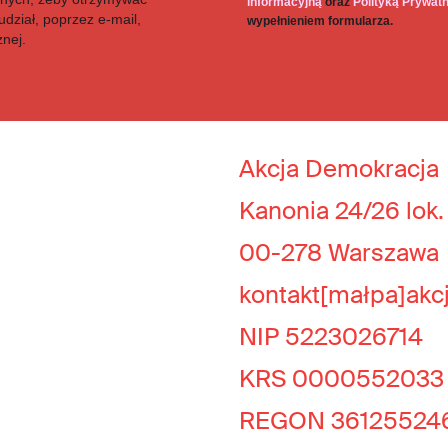
informacyjną
oraz
Polityką Prywat
dział, poprzez e-mail,
wypełnieniem formularza.
znej.
Akcja Demokracja
Kanonia 24/26 lok.
00-278 Warszawa
kontakt[małpa]akc
NIP 5223026714
KRS 0000552033
REGON 36125524