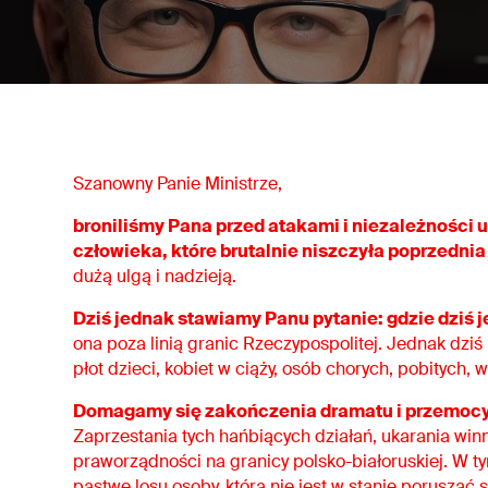
Szanowny Panie Ministrze,
broniliśmy Pana przed atakami i niezależności
człowieka, które brutalnie niszczyła poprzednia
dużą ulgą i nadzieją.
Dziś jednak stawiamy Panu pytanie: gdzie dziś 
ona poza linią granic Rzeczypospolitej. Jednak dziś
płot dzieci, kobiet w ciąży, osób chorych, pobitych,
Domagamy się zakończenia dramatu i przemocy 
Zaprzestania tych hańbiących działań, ukarania wi
praworządności na granicy polsko-białoruskiej. W ty
pastwę losu osoby, która nie jest w stanie poruszać 