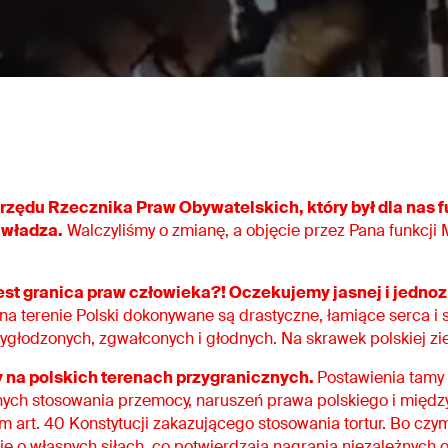
 urzędu Rzecznika Praw Obywatelskich, który był dla na
 władza.
Walczyliśmy o zmianę, a objęcie przez Pana funkcji M
jest granica praw człowieka?! Oczekujemy jasnej i jedno
 na terenie Polski dokonywane są drastyczne, łamiące serca i
 wygłodzonych, zgwałconych i głodnych. Na skrawek polskiej zie
na polskich terenach przygranicznych.
Postawienia tamy r
nnych stosowania przemocy, naruszeń prawa polskiego i mię
m art. 40 Konstytucji zakazującego stosowania tortur. Bo czym
się o własnych siłach, co potwierdzają nagrania niezależnych o