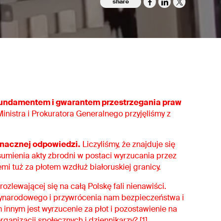
share
s fundamentem i gwarantem przestrzegania praw
inistra i Prokuratora Generalnego przyjęliśmy z
znacznej odpowiedzi.
Liczyliśmy, że znajduje się
 sumienia akty zbrodni w postaci wyrzucania przez
mi tuż za płotem wzdłuż białoruskiej granicy.
ozlewającej się na całą Polskę fali nienawiści.
dzynarodowego i przywrócenia nam bezpieczeństwa i
 innym jest wyrzucenie za płot i pozostawienie na
rganizacji społecznych i dziennikarzy? [1]