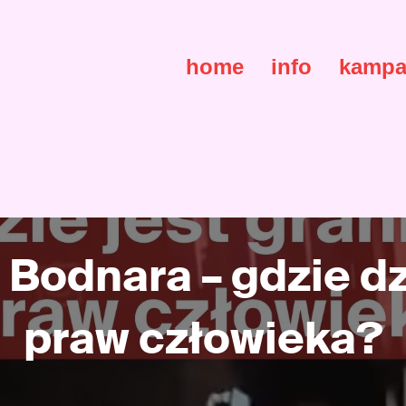
home
info
kampa
Bodnara – gdzie dz
praw człowieka?