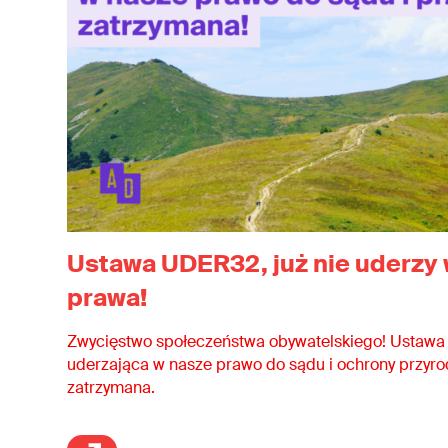
Ustawa UDER32, już nie uderzy
prawa!
Zwycięstwo społeczeństwa obywatelskiego! Ustaw
uderzająca w nasze prawo do sądu i ochrony przyro
zatrzymana.