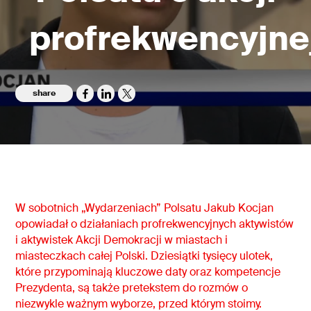
profrekwencyjne
share
W sobotnich „Wydarzeniach” Polsatu Jakub Kocjan
opowiadał o działaniach profrekwencyjnych aktywistów
i aktywistek Akcji Demokracji w miastach i
miasteczkach całej Polski. Dziesiątki tysięcy ulotek,
które przypominają kluczowe daty oraz kompetencje
Prezydenta, są także pretekstem do rozmów o
niezwykle ważnym wyborze, przed którym stoimy.