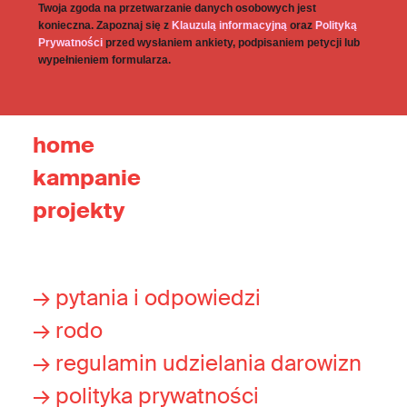
Twoja zgoda na przetwarzanie danych osobowych jest
konieczna. Zapoznaj się z
Klauzulą informacyjną
oraz
Polityką
Prywatności
przed wysłaniem ankiety, podpisaniem petycji lub
wypełnieniem formularza.
home
kampanie
projekty
→ pytania i odpowiedzi
→ rodo
→ regulamin udzielania darowizn
→ polityka prywatności