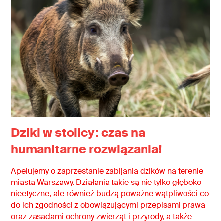
Dziki w stolicy: czas na
humanitarne rozwiązania!
Apelujemy o zaprzestanie zabijania dzików na terenie
miasta Warszawy. Działania takie są nie tylko głęboko
nieetyczne, ale również budzą poważne wątpliwości co
do ich zgodności z obowiązującymi przepisami prawa
oraz zasadami ochrony zwierząt i przyrody, a także