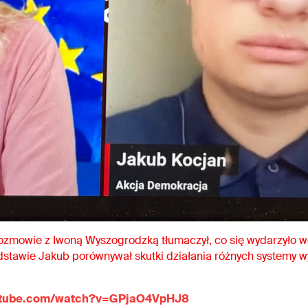
zmowie z Iwoną Wyszogrodzką tłumaczył, co się wydarzyło we 
odstawie Jakub porównywał skutki działania różnych systemy w
outube.com/watch?v=GPjaO4VpHJ8