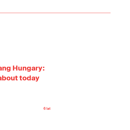
ang Hungary:
 about today
6 lat