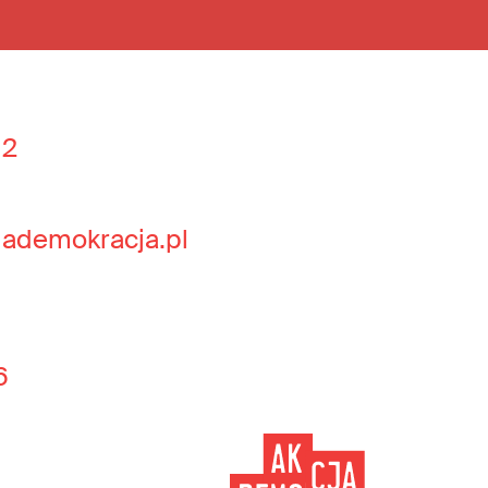
 2
jademokracja.pl
6