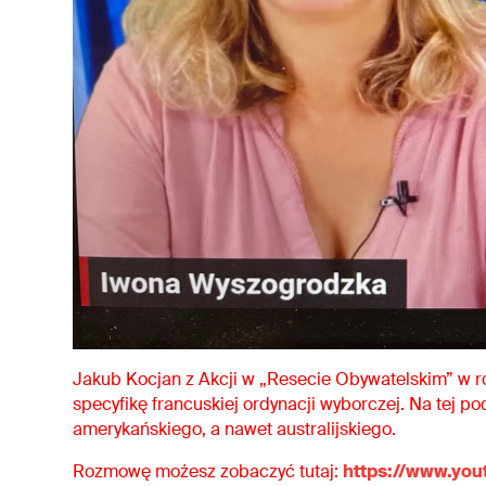
Jakub Kocjan z Akcji w „Resecie Obywatelskim” w ro
specyfikę francuskiej ordynacji wyborczej. Na tej p
amerykańskiego, a nawet australijskiego.
Rozmowę możesz zobaczyć tutaj:
https://www.y