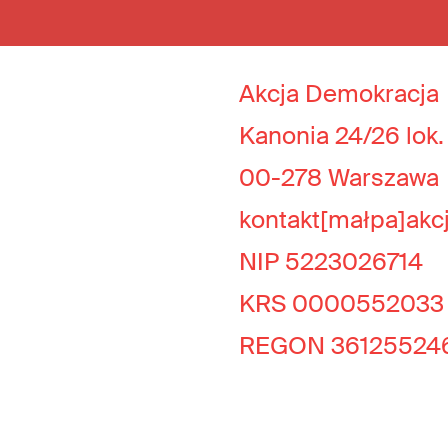
Akcja Demokracja
Kanonia 24/26 lok.
00-278 Warszawa
kontakt[małpa]akc
NIP 5223026714
KRS 0000552033
REGON 36125524