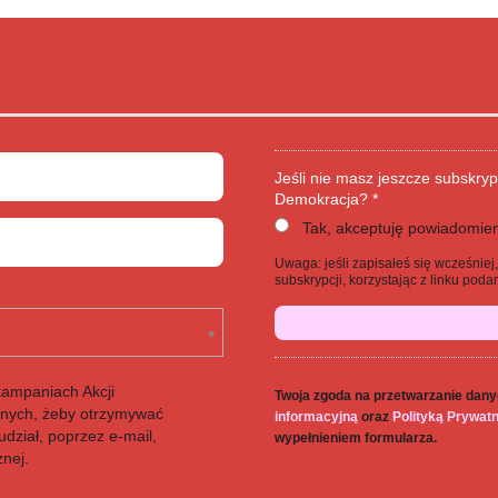
Jeśli nie masz jeszcze subskryp
Demokracja? *
Tak, akceptuję powiadomien
Uwaga: jeśli zapisałeś się wcześnie
subskrypcji, korzystając z linku po
kampaniach Akcji
Twoja zgoda na przetwarzanie dany
anych, żeby otrzymywać
informacyjną
oraz
Polityką Prywat
dział, poprzez e-mail,
wypełnieniem formularza.
znej.