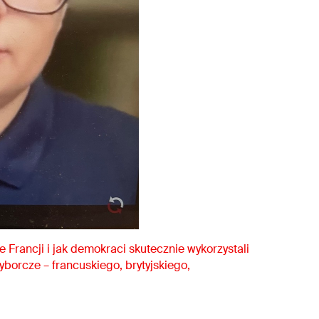
Francji i jak demokraci skutecznie wykorzystali
yborcze – francuskiego, brytyjskiego,