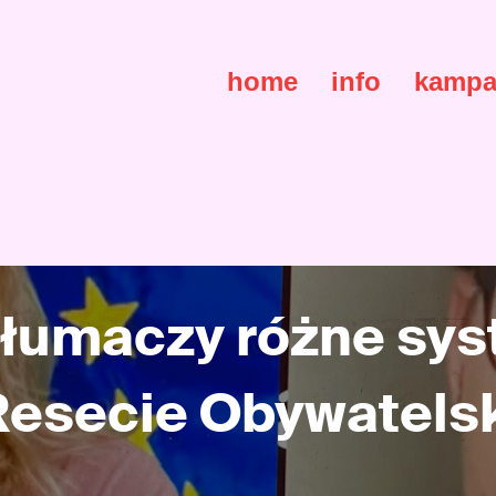
home
info
kampa
tłumaczy różne sy
Resecie Obywatels