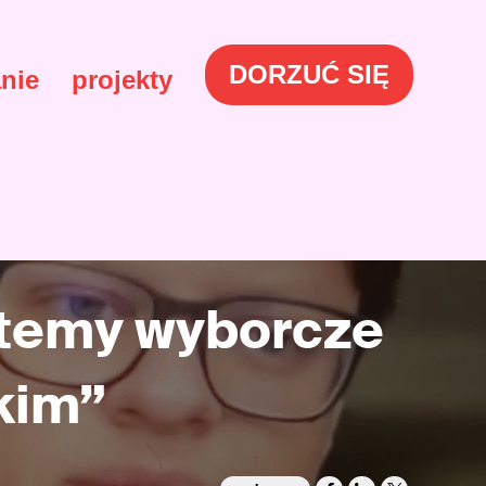
DORZUĆ SIĘ
nie
projekty
stemy wyborcze
kim”