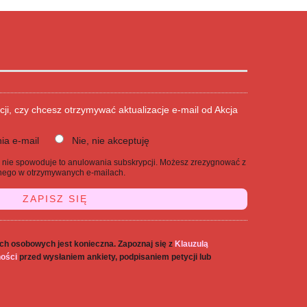
cji, czy chcesz otrzymywać aktualizacje e-mail od Akcja
ia e-mail
Nie, nie akceptuję
j, nie spowoduje to anulowania subskrypcji. Możesz zrezygnować z
danego w otrzymywanych e-mailach.
ch osobowych jest konieczna. Zapoznaj się z
Klauzulą
ności
przed wysłaniem ankiety, podpisaniem petycji lub