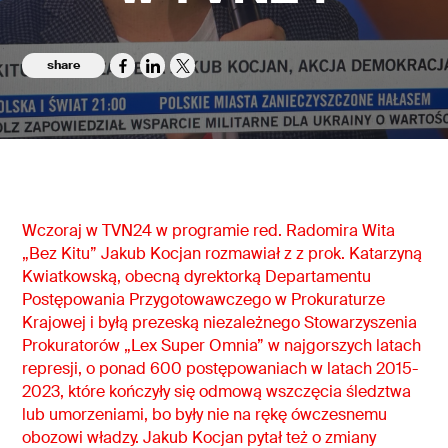
share
Wczoraj w TVN24 w programie red. Radomira Wita
„Bez Kitu” Jakub Kocjan rozmawiał z z prok. Katarzyną
Kwiatkowską, obecną dyrektorką Departamentu
Postępowania Przygotowawczego w Prokuraturze
Krajowej i byłą prezeską niezależnego Stowarzyszenia
Prokuratorów „Lex Super Omnia” w najgorszych latach
represji, o ponad 600 postępowaniach w latach 2015-
2023, które kończyły się odmową wszczęcia śledztwa
lub umorzeniami, bo były nie na rękę ówczesnemu
obozowi władzy. Jakub Kocjan pytał też o zmiany