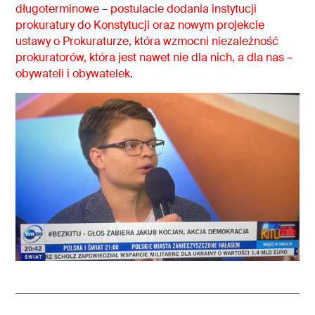
długoterminowe – postulacie dodania instytucji
prokuratury do Konstytucji oraz nowym projekcie
ustawy o Prokuraturze, która wzmocni niezależność
prokuratorów, która jest nawet nie dla nich, a dla nas –
obywateli i obywatelek.