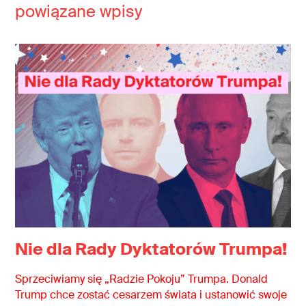
powiązane wpisy
Nie dla Rady Dyktatorów Trumpa!
Sprzeciwiamy się „Radzie Pokoju” Trumpa. Donald
Trump chce zostać cesarzem świata i ustanowić swoje