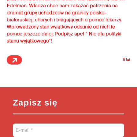
Edelman. Władza chce nam zakazać patrzenia na
dramat grupy uchodźców na granicy polsko-
białoruskiej, chorych i błagających o pomoc lekarzy.
Wprowadzony stan wyjątkowy odsunie od nich tę
pomoc jeszcze dalej. Podpisz apel “ Nie dla polityki
stanu wyjątkowego”!
5 lat
Zapisz się