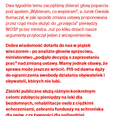
Dwa tygodnie temu zaczęliśmy zbierać głosy poparcia
pod apelem „Wybieram, co wspieram”, a Jurek Owsiak
tłumaczył, w jaki sposób zmiana ustawy proponowana
przez rząd może służyć do „przejęcia” pieniędzy
WOŚP przez ministra. Już po kilku dniach nasze
argumenty przytoczył jeden z wicepremierów.
Dobra wiadomość dotarła do nas w piątek
wieczorem – po analizie głosów sprzeciwu,
ministerstwo „podjęło decyzję o zaprzestaniu
prac” nad zmianą ustawy. Mamy jednak obawy, że
sprawa może jeszcze wrócić. PiS od dawna dąży
do ograniczenia swobody działania obywatelek i
obywateli, których nie lubi.
Zbiórki publiczne służą różnym konkretnym
celom: zdobyciu pieniędzy na leki dla
bezdomnych, rehabilitacje osób z ciężkimi
schorzeniami, zebraniu funduszy na schroniska
dla psów, czy żywności dla najbardziej