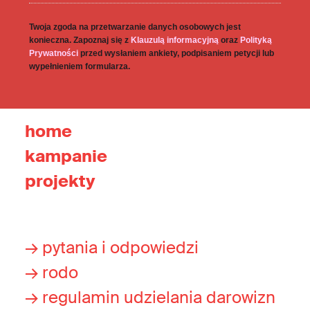
Twoja zgoda na przetwarzanie danych osobowych jest
konieczna. Zapoznaj się z
Klauzulą informacyjną
oraz
Polityką
Prywatności
przed wysłaniem ankiety, podpisaniem petycji lub
wypełnieniem formularza.
home
kampanie
projekty
→ pytania i odpowiedzi
→ rodo
→ regulamin udzielania darowizn