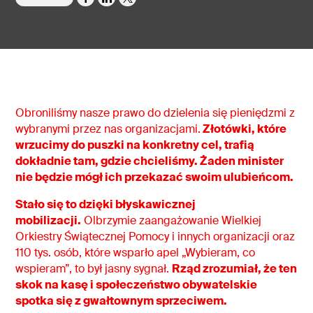
Obroniliśmy nasze prawo do dzielenia się pieniędzmi z
wybranymi przez nas organizacjami.
Złotówki, które
wrzucimy do puszki na konkretny cel, trafią
dokładnie tam, gdzie chcieliśmy. Żaden minister
nie będzie mógł ich przekazać swoim ulubieńcom.
Stało się to dzięki błyskawicznej
mobilizacji.
Olbrzymie zaangażowanie Wielkiej
Orkiestry Świątecznej Pomocy i innych organizacji oraz
110 tys. osób, które wsparło apel „Wybieram, co
wspieram”, to był jasny sygnał.
Rząd zrozumiał, że ten
skok na kasę i społeczeństwo obywatelskie
spotka się z gwałtownym sprzeciwem.