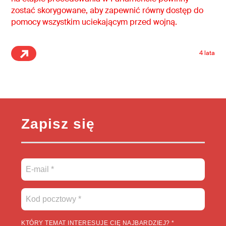
zostać skorygowane, aby zapewnić równy dostęp do
pomocy wszystkim uciekającym przed wojną.
4 lata
Zapisz się
KTÓRY TEMAT INTERESUJE CIĘ NAJBARDZIEJ? *