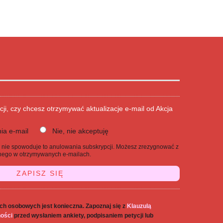
cji, czy chcesz otrzymywać aktualizacje e-mail od Akcja
ia e-mail
Nie, nie akceptuję
j, nie spowoduje to anulowania subskrypcji. Możesz zrezygnować z
danego w otrzymywanych e-mailach.
ch osobowych jest konieczna. Zapoznaj się z
Klauzulą
ności
przed wysłaniem ankiety, podpisaniem petycji lub