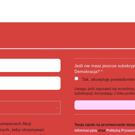
Jeśli nie masz jeszcze subskryp
Demokracja? *
Tak, akceptuję powiadomien
Uwaga: jeśli zapisałeś się wcześnie
subskrypcji, korzystając z linku po
kampaniach Akcji
Twoja zgoda na przetwarzanie dany
anych, żeby otrzymywać
informacyjną
oraz
Polityką Prywat