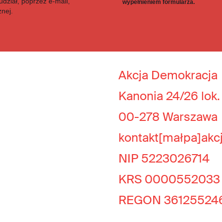
dział, poprzez e-mail,
wypełnieniem formularza.
znej.
Akcja Demokracja
Kanonia 24/26 lok.
00-278 Warszawa
kontakt[małpa]akc
NIP 5223026714
KRS 0000552033
REGON 36125524