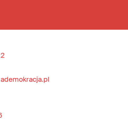
 2
jademokracja.pl
6