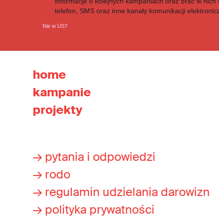
informacje o kolejnych kampaniach oraz brać w nich u
telefon, SMS oraz inne kanały komunikacji elektronic
Nie w
US
?
home
kampanie
projekty
→ pytania i odpowiedzi
→ rodo
→ regulamin udzielania darowizn
→ polityka prywatności