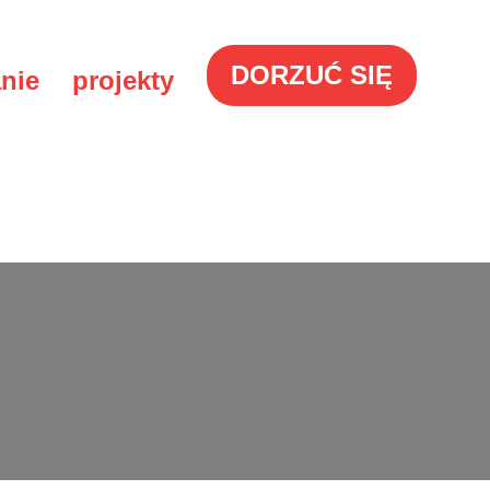
DORZUĆ SIĘ
nie
projekty