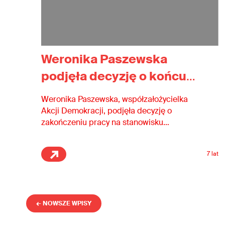
Weronika Paszewska
podjęła decyzję o końcu
pracy na stanowisku
Weronika Paszewska, współzałożycielka
dyrektorki i przekazaniu
Akcji Demokracji, podjęła decyzję o
zakończeniu pracy na stanowisku
sterów w nowe ręce
dyrektorki zarządzającej. Ogłaszając…
7 lat
← NOWSZE WPISY