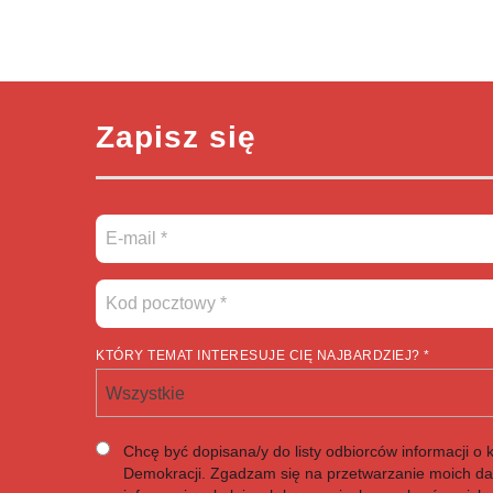
Zapisz się
KTÓRY TEMAT INTERESUJE CIĘ NAJBARDZIEJ? *
Wszystkie
Chcę być dopisana/y do listy odbiorców informacji o 
Demokracji. Zgadzam się na przetwarzanie moich d