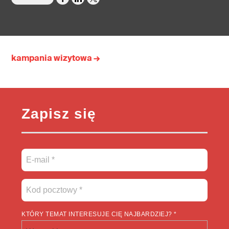
kampania wizytowa →
Zapisz się
KTÓRY TEMAT INTERESUJE CIĘ NAJBARDZIEJ? *