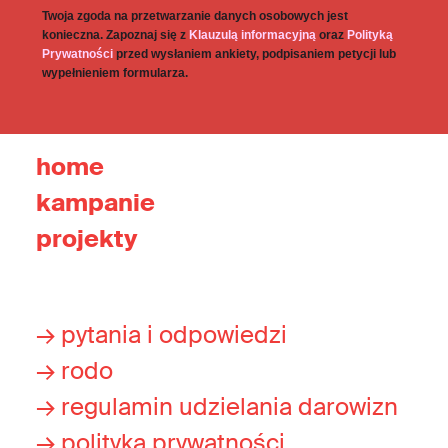
Twoja zgoda na przetwarzanie danych osobowych jest
konieczna. Zapoznaj się z
Klauzulą informacyjną
oraz
Polityką
Prywatności
przed wysłaniem ankiety, podpisaniem petycji lub
wypełnieniem formularza.
home
kampanie
projekty
→ pytania i odpowiedzi
→ rodo
→ regulamin udzielania darowizn
→ polityka prywatności