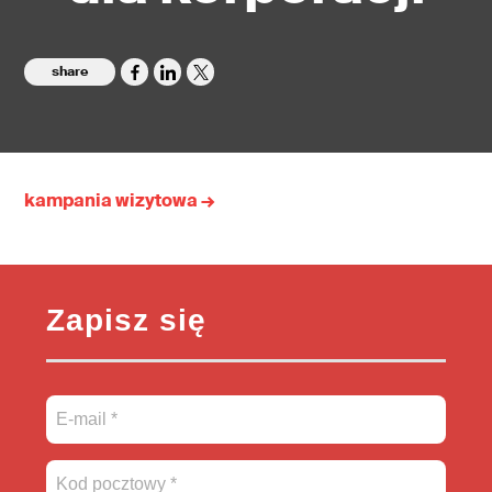
share
kampania wizytowa →
Zapisz się