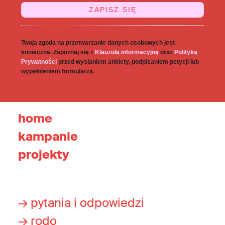
Twoja zgoda na przetwarzanie danych osobowych jest
konieczna. Zapoznaj się z
Klauzulą informacyjną
oraz
Polityką
Prywatności
przed wysłaniem ankiety, podpisaniem petycji lub
wypełnieniem formularza.
home
kampanie
projekty
→ pytania i odpowiedzi
→ rodo