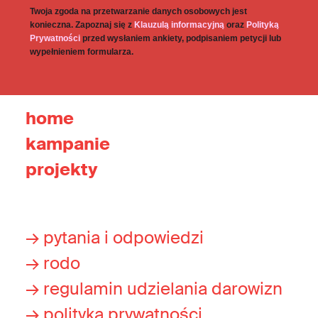
Twoja zgoda na przetwarzanie danych osobowych jest
konieczna. Zapoznaj się z
Klauzulą informacyjną
oraz
Polityką
Prywatności
przed wysłaniem ankiety, podpisaniem petycji lub
wypełnieniem formularza.
home
kampanie
projekty
→ pytania i odpowiedzi
→ rodo
→ regulamin udzielania darowizn
→ polityka prywatności