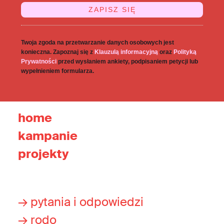
Twoja zgoda na przetwarzanie danych osobowych jest
konieczna. Zapoznaj się z
Klauzulą informacyjną
oraz
Polityką
Prywatności
przed wysłaniem ankiety, podpisaniem petycji lub
wypełnieniem formularza.
home
kampanie
projekty
→ pytania i odpowiedzi
→ rodo