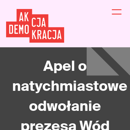
Apel o
natychmiastowe
odwołanie
prezesa Wód