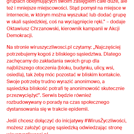
grupach obejmujących swoim zasięgiem całe duże, ale
też i mniejsze miejscowości. Stąd pomysł na miejsce w
internecie, w którym można wyszukać lub dodać grupę
w skali sąsiedzkiej, coś na wyciągnięcie ręki.” – dodaje
Oktawiusz Chrzanowski, kierownik kampanii w Akcji
Demokracji.
Na stronie wiruszyczliwosci.pl czytamy: „Najczęściej
potrzebujemy kogoś z bliskiego sąsiedztwa. Dlatego
zachęcamy do zakładania swoich grup dla
najbliższego otoczenia (bloku, budynku, ulicy, wsi,
osiedla), tak żeby móc pozostać w bliskim kontakcie.
Swoje potrzeby trudno wyrazić anonimowo, a
sąsiedzka bliskość potrafi tę anonimowość skutecznie
przezwyciężyć”. Serwis będzie również
rozbudowywany o porady na czas społecznego
dystansowania się w trakcie epidemii.
Jeśli chcesz dołączyć do inicjatywy #WirusŻyczliwości,
możesz założyć grupę sąsiedzką odwiedzając stronę