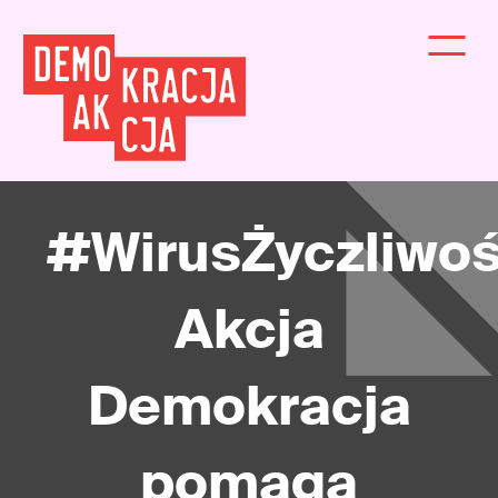
#WirusŻyczliwoś
Akcja
Demokracja
pomaga