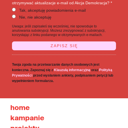
otrzymywać aktualizacje e-mail od Akcja Demokracja? *
Tak, akceptuję powiadomienia e-mail
Nie, nie akceptuję
Uwaga: jeśli zapisałeś się wcześniej, nie spowoduje to
anulowania subskrypcji. Możesz zrezygnować z subskrypcji,
korzystając z linku podanego w otrzymywanych e-mailach.
Twoja zgoda na przetwarzanie danych osobowych jest
konieczna. Zapoznaj się z
Klauzulą informacyjną
oraz
Polityką
Prywatności
przed wysłaniem ankiety, podpisaniem petycji lub
wypełnieniem formularza.
home
kampanie