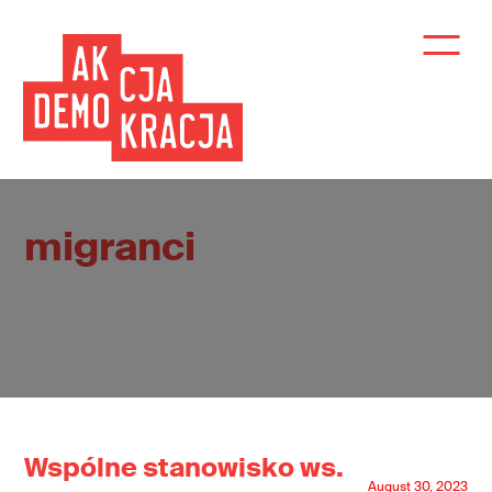
migranci
Wspólne stanowisko ws.
August 30, 2023