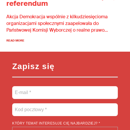
referendum
Akcja Demokracja wspólnie z kilkudziesięcioma
organizacjami społecznymi zaapelowała do
Państwowej Komisji Wyborczej o realne prawo
odmowy udziału w referendum.
READ MORE
Zapisz się
KTÓRY TEMAT INTERESUJE CIĘ NAJBARDZIEJ? *