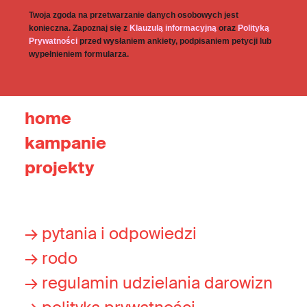
Twoja zgoda na przetwarzanie danych osobowych jest
konieczna. Zapoznaj się z
Klauzulą informacyjną
oraz
Polityką
Prywatności
przed wysłaniem ankiety, podpisaniem petycji lub
wypełnieniem formularza.
home
kampanie
projekty
→ pytania i odpowiedzi
→ rodo
→ regulamin udzielania darowizn