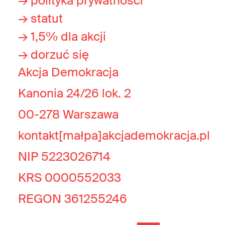
→ polityka prywatności
→ statut
→ 1,5% dla akcji
→ dorzuć się
Akcja Demokracja
Kanonia 24/26 lok. 2
00-278 Warszawa
kontakt[małpa]akcjademokracja.pl
NIP 5223026714
KRS 0000552033
REGON 361255246