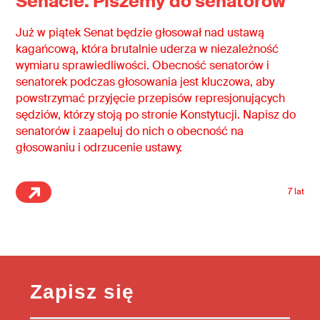
Senacie. Piszemy do senatorów
Już w piątek Senat będzie głosował nad ustawą
kagańcową, która brutalnie uderza w niezależność
wymiaru sprawiedliwości. Obecność senatorów i
senatorek podczas głosowania jest kluczowa, aby
powstrzymać przyjęcie przepisów represjonujących
sędziów, którzy stoją po stronie Konstytucji. Napisz do
senatorów i zaapeluj do nich o obecność na
głosowaniu i odrzucenie ustawy.
7 lat
Zapisz się