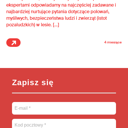
ekspertami odpowiadamy na najczęściej zadawane i
najbardziej nurtujące pytania dotyczące polowań,
myśliwych, bezpieczeństwa ludzi i zwierząt (istot
pozaludzkich) w lesie. […]
4 miesiące
Zapisz się