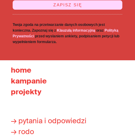
Twoja zgoda na przetwarzanie danych osobowych jest
konieczna. Zapoznaj się z
Klauzulą informacyjną
oraz
Polityką
Prywatności
przed wysłaniem ankiety, podpisaniem petycji lub
wypełnieniem formularza.
home
kampanie
projekty
→ pytania i odpowiedzi
→ rodo