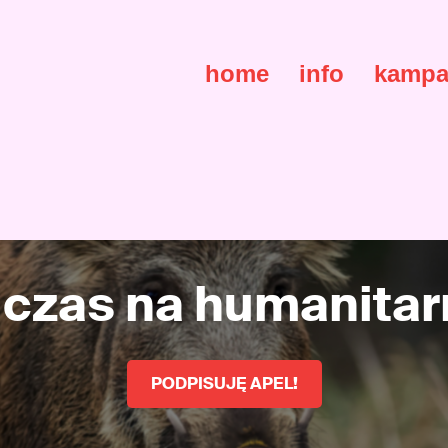
home
info
kampa
: czas na humanita
PODPISUJĘ APEL!