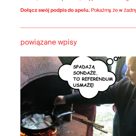
Dołącz swój podpis do apelu.
Pokażmy, że w żadny
powiązane wpisy