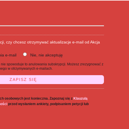
cji, czy chcesz otrzymywać aktualizacje e-mail od Akcja
ia e-mail
Nie, nie akceptuję
j, nie spowoduje to anulowania subskrypcji. Możesz zrezygnować z
danego w otrzymywanych e-mailach.
ch osobowych jest konieczna. Zapoznaj się z
Klauzulą
ności
przed wysłaniem ankiety, podpisaniem petycji lub