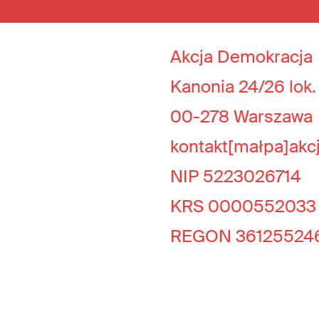
Akcja Demokracja
Kanonia 24/26 lok.
00-278 Warszawa
kontakt[małpa]akc
NIP 5223026714
KRS 0000552033
REGON 36125524