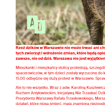
Rzeź dzików w Warszawie nie może trwać ani chwi
tych zwierząt i wdrożenie zmian, które będą opi
zawsze, nie od dziś. Warszawa nie jest wyjątkie
Mieszkanki i mieszkańcy stolicy protestują, szczegó
spacerowiczów, w tym dzieci zostały wyrzucone do ko
15.00 odbędzie się duży protest w Warszawie. Spraw
Ale to nie wszystko. Wraz z a
dw. Karoliną Kuszlewic
Ruchem Antyłowieckim, Inicjatywą Nie Trzaskać Dzik
Prezydenta Warszawy Rafała Trzaskowskiego, Marsz
działań, które niosą śmierć, mają znamiona niezgod