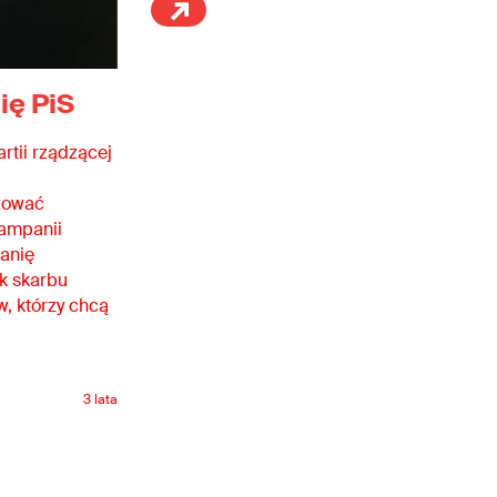
ię PiS
rtii rządzącej
izować
kampanii
anię
ek skarbu
, którzy chcą
3 lata