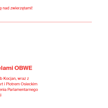
ę nad zwierzętami!
ielami OBWE
b Kocjan, wraz z
t i Piotrem Osieckim
zenia Parlamentarnego
i