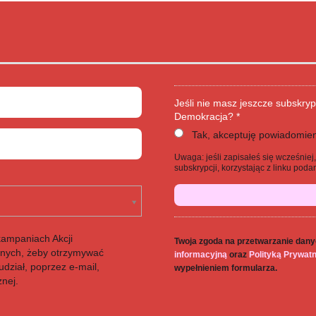
Jeśli nie masz jeszcze subskryp
Demokracja? *
Tak, akceptuję powiadomien
Uwaga: jeśli zapisałeś się wcześnie
subskrypcji, korzystając z linku po
kampaniach Akcji
Twoja zgoda na przetwarzanie dany
anych, żeby otrzymywać
informacyjną
oraz
Polityką Prywat
dział, poprzez e-mail,
wypełnieniem formularza.
znej.