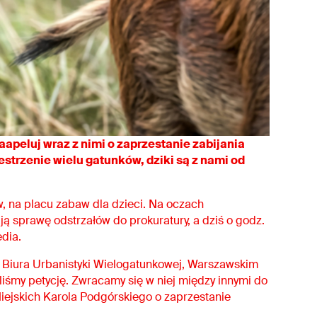
aapeluj wraz z nimi o zaprzestanie zabijania
estrzenie wielu gatunków, dziki są z nami od
ów, na placu zabaw dla dzieci. Na oczach
ją sprawę odstrzałów do prokuratury, a dziś o godz.
edia.
 z Biura Urbanistyki Wielogatunkowej, Warszawskim
liśmy petycję. Zwracamy się w niej między innymi do
ejskich Karola Podgórskiego o zaprzestanie