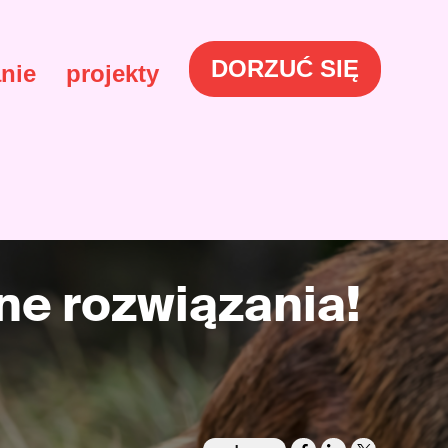
DORZUĆ SIĘ
nie
projekty
rne rozwiązania!