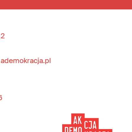
 2
jademokracja.pl
6