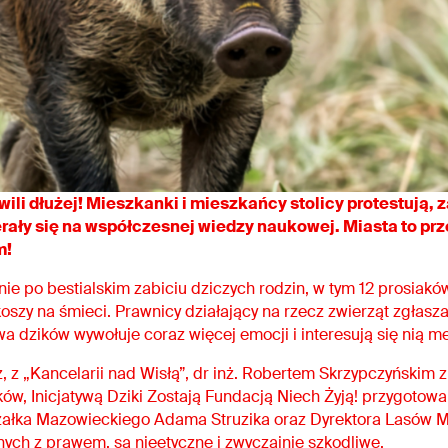
li dłużej! Mieszkanki i mieszkańcy stolicy protestują, z
erały się na współczesnej wiedzy naukowej. Miasta to prz
m!
lnie po bestialskim zabiciu dziczych rodzin, w tym 12 prosiak
szy na śmieci. Prawnicy działający na rzecz zwierząt zgłasza
a dzików wywołuje coraz więcej emocji i interesują się nią m
z, z „Kancelarii nad Wisłą”, dr inż. Robertem Skrzypczyńskim
ów, Inicjatywą Dziki Zostają Fundacją Niech Żyją! przygotowa
ałka Mazowieckiego Adama Struzika oraz Dyrektora Lasów Mi
nych z prawem, są nieetyczne i zwyczajnie szkodliwe.