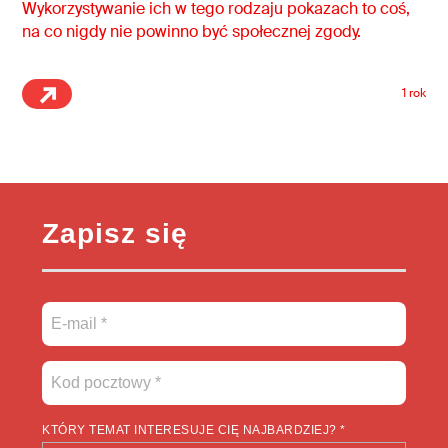
Wykorzystywanie ich w tego rodzaju pokazach to coś,
na co nigdy nie powinno być społecznej zgody.
1 rok
Zapisz się
KTÓRY TEMAT INTERESUJE CIĘ NAJBARDZIEJ? *