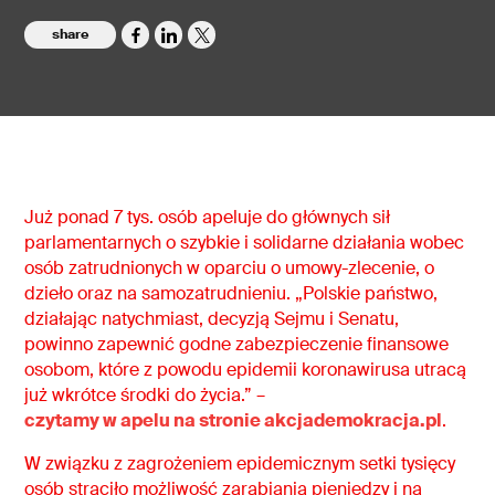
share
Już ponad 7 tys. osób apeluje do głównych sił
parlamentarnych o szybkie i solidarne działania wobec
osób zatrudnionych w oparciu o umowy-zlecenie, o
dzieło oraz na samozatrudnieniu. „Polskie państwo,
działając natychmiast, decyzją Sejmu i Senatu,
powinno zapewnić godne zabezpieczenie finansowe
osobom, które z powodu epidemii koronawirusa utracą
już wkrótce środki do życia.” –
czytamy w apelu na stronie akcjademokracja.pl
.
W związku z zagrożeniem epidemicznym setki tysięcy
osób straciło możliwość zarabiania pieniędzy i na