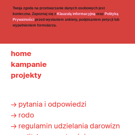
Twoja zgoda na przetwarzanie danych osobowych jest
konieczna. Zapoznaj się z
Klauzulą informacyjną
oraz
Polityką
Prywatności
przed wysłaniem ankiety, podpisaniem petycji lub
wypełnieniem formularza.
home
kampanie
projekty
→ pytania i odpowiedzi
→ rodo
→ regulamin udzielania darowizn