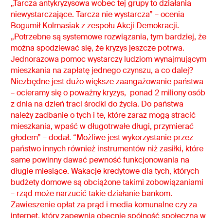
„Tarcza antykryzysowa wobec tej grupy to działania
niewystarczające. Tarcza nie wystarcza” – ocenia
Bogumił Kolmasiak z zespołu Akcji Demokracji.
„Potrzebne są systemowe rozwiązania, tym bardziej, że
można spodziewać się, że kryzys jeszcze potrwa.
Jednorazowa pomoc wystarczy ludziom wynajmującym
mieszkania na zapłatę jednego czynszu, a co dalej?
Niezbędne jest dużo większe zaangażowanie państwa
– ocieramy się o poważny kryzys, ponad 2 miliony osób
z dnia na dzień traci środki do życia. Do państwa
należy zadbanie o tych i te, które zaraz mogą stracić
mieszkania, wpaść w długotrwałe długi, przymierać
głodem” – dodał. “Możliwe jest wykorzystanie przez
państwo innych również instrumentów niż zasiłki, które
same powinny dawać pewność funkcjonowania na
długie miesiące. Wakacje kredytowe dla tych, których
budżety domowe są obciążone takimi zobowiązaniami
– rząd może narzucić takie działanie bankom.
Zawieszenie opłat za prąd i media komunalne czy za
internet, który zapewnia obecnie spójność społeczną w