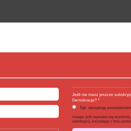
Jeśli nie masz jeszcze subskryp
Demokracja? *
Tak, akceptuję powiadomien
Uwaga: jeśli zapisałeś się wcześnie
subskrypcji, korzystając z linku po