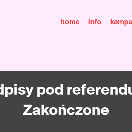
home
info
kampa
dpisy pod referend
Zakończone