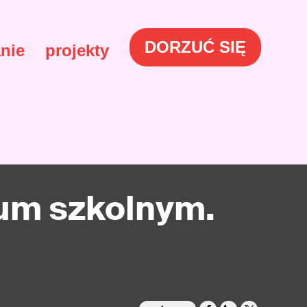
DORZUĆ SIĘ
nie
projekty
um szkolnym.