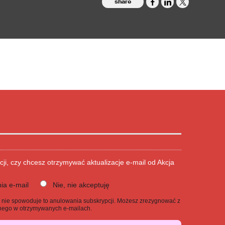
share
cji, czy chcesz otrzymywać aktualizacje e-mail od Akcja
ia e-mail
Nie, nie akceptuję
j, nie spowoduje to anulowania subskrypcji. Możesz zrezygnować z
danego w otrzymywanych e-mailach.