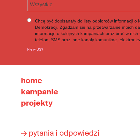
Wszystkie
Chcę być dopisana/y do listy odbiorców informacji o 
Demokracji. Zgadzam się na przetwarzanie moich d
informacje o kolejnych kampaniach oraz brać w nich u
telefon, SMS oraz inne kanały komunikacji elektronic
Nie w
US
?
home
kampanie
projekty
→ pytania i odpowiedzi