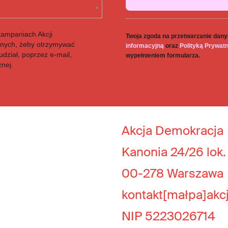
kampaniach Akcji
Twoja zgoda na przetwarzanie dany
anych, żeby otrzymywać
informacyjną
oraz
Polityką Prywat
dział, poprzez e-mail,
wypełnieniem formularza.
znej.
Akcja Demokracja
Kanonia 24/26 lok.
00-278 Warszawa
kontakt[małpa]akc
NIP 5223026714