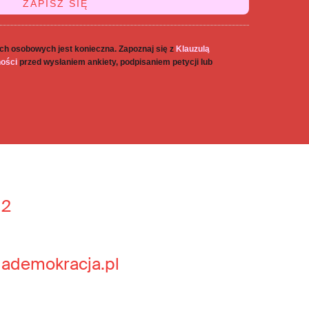
ch osobowych jest konieczna. Zapoznaj się z
Klauzulą
ności
przed wysłaniem ankiety, podpisaniem petycji lub
 2
jademokracja.pl