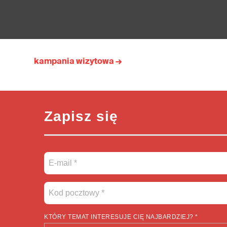
kampania wizytowa →
Zapisz się
KTÓRY TEMAT INTERESUJE CIĘ NAJBARDZIEJ? *