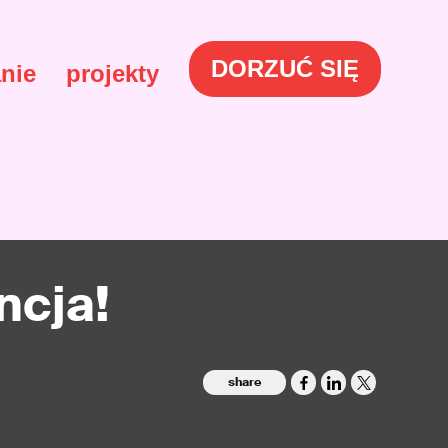
DORZUĆ SIĘ
nie
projekty
ncja!
share