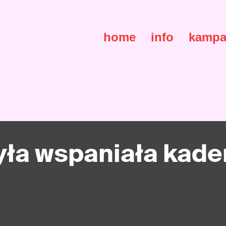
home
info
kampa
yła wspaniała kade