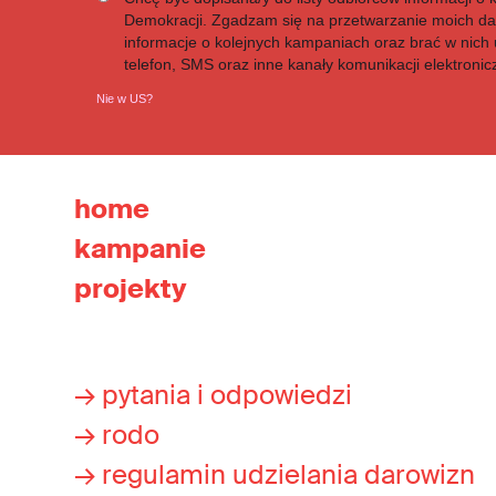
Demokracji. Zgadzam się na przetwarzanie moich d
informacje o kolejnych kampaniach oraz brać w nich u
telefon, SMS oraz inne kanały komunikacji elektronic
Nie w
US
?
home
kampanie
projekty
→ pytania i odpowiedzi
→ rodo
→ regulamin udzielania darowizn