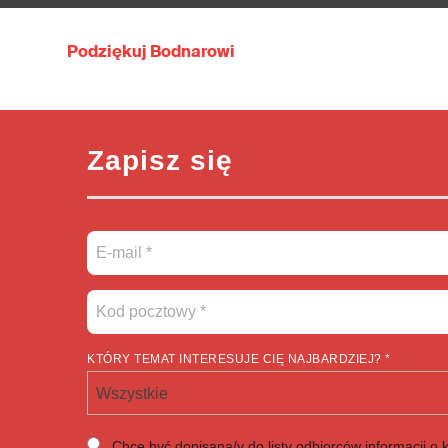
Podziękuj Bodnarowi
Zapisz się
KTÓRY TEMAT INTERESUJE CIĘ NAJBARDZIEJ? *
Wszystkie
Chcę być dopisana/y do listy odbiorców informacji o 