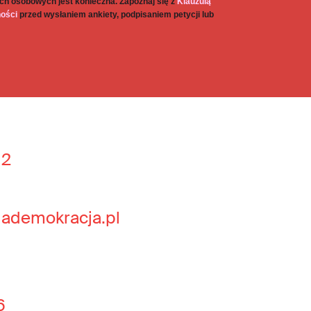
ch osobowych jest konieczna. Zapoznaj się z
Klauzulą
ności
przed wysłaniem ankiety, podpisaniem petycji lub
 2
jademokracja.pl
6