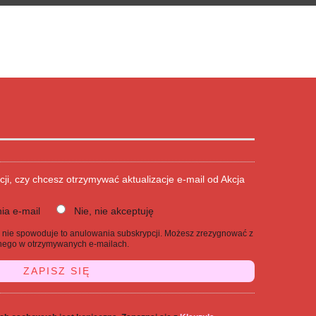
cji, czy chcesz otrzymywać aktualizacje e-mail od Akcja
ia e-mail
Nie, nie akceptuję
j, nie spowoduje to anulowania subskrypcji. Możesz zrezygnować z
danego w otrzymywanych e-mailach.