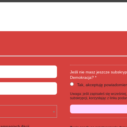
Jeśli nie masz jeszcze subskryp
Demokracja? *
Tak, akceptuję powiadomien
Uwaga: jeśli zapisałeś się wcześnie
subskrypcji, korzystając z linku po
kampaniach Akcji