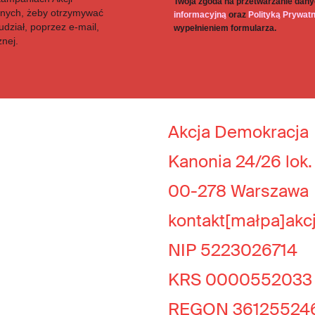
Twoja zgoda na przetwarzanie dany
anych, żeby otrzymywać
informacyjną
oraz
Polityką Prywat
dział, poprzez e-mail,
wypełnieniem formularza.
znej.
Akcja Demokracja
Kanonia 24/26 lok.
00-278 Warszawa
kontakt[małpa]akc
NIP 5223026714
KRS 0000552033
REGON 36125524