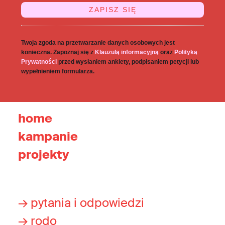
Twoja zgoda na przetwarzanie danych osobowych jest
konieczna. Zapoznaj się z
Klauzulą informacyjną
oraz
Polityką
Prywatności
przed wysłaniem ankiety, podpisaniem petycji lub
wypełnieniem formularza.
home
kampanie
projekty
→ pytania i odpowiedzi
→ rodo