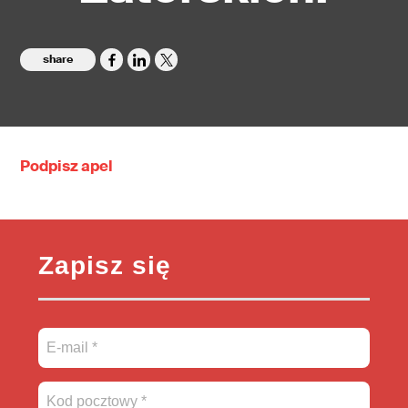
share
Podpisz apel
Zapisz się