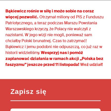
Bąkiewicz rośnie w siłę i może sobie na coraz
więcej pozwolić.
Otrzymał miliony od PiS z Funduszu
Patriotycznego, a teraz podczas Marszu Powstania
Warszawskiego krzyczy, że Polacy nie walczyli z
nazistami. W jego wizji nie mogli, ponieważ sam
chciałby Polski brunatnej. Czas to zatrzymać!
Bąkiewicz i jemu podobni nie odpuszczą, co już raz w
historii widzieliśmy.
Wesprzyj nas i pomóż
zaplanować działania w ramach akcji „Polska bez
faszyzmu” jeszcze przed 11 listopada!
Weź udział!
Zapisz się