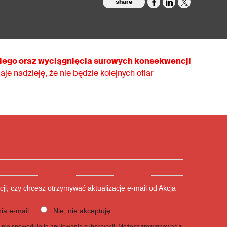
share
iego oraz wyciągnięcia surowych konsekwencji
je nadzieję, że nie będzie kolejnych ofiar
cji, czy chcesz otrzymywać aktualizacje e-mail od Akcja
ia e-mail
Nie, nie akceptuję