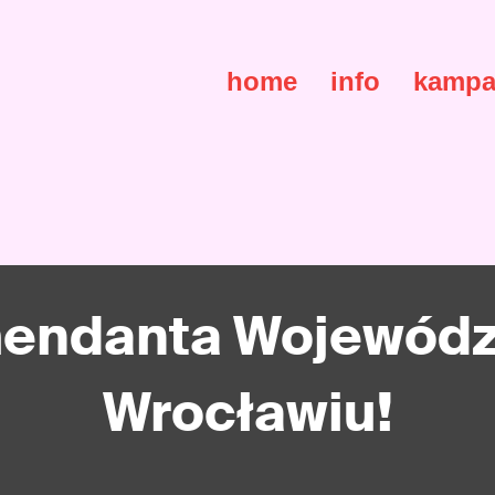
home
info
kampa
ndanta Wojewódzki
Wrocławiu!