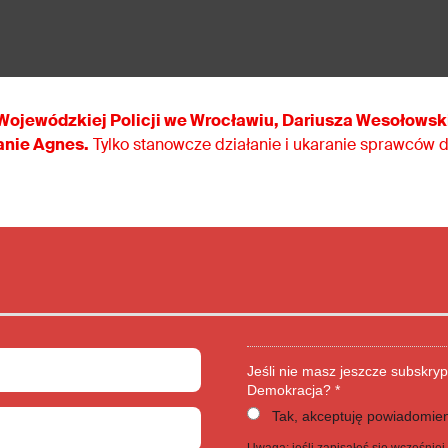
ojewódzkiej Policji we Wrocławiu, Dariusza Wesołowsk
anie Agnes.
Tylko stanowcze działanie i ukaranie sprawców da
Jeśli nie masz jeszcze subskryp
Demokracja? *
Tak, akceptuję powiadomien