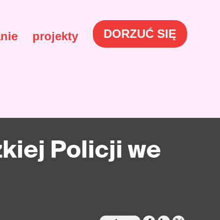
DORZUĆ SIĘ
nie
projekty
ej Policji we