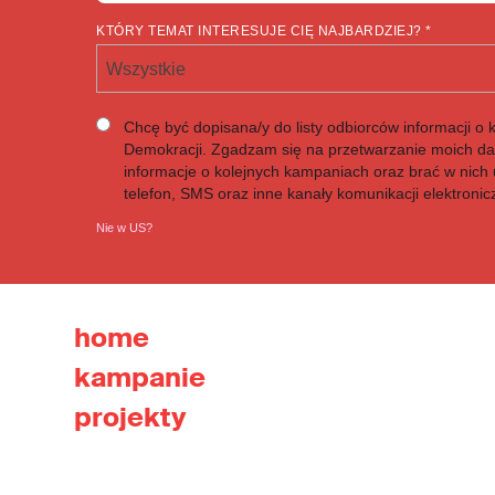
KTÓRY TEMAT INTERESUJE CIĘ NAJBARDZIEJ? *
Wszystkie
Chcę być dopisana/y do listy odbiorców informacji o 
Demokracji. Zgadzam się na przetwarzanie moich d
informacje o kolejnych kampaniach oraz brać w nich u
telefon, SMS oraz inne kanały komunikacji elektronic
Nie w
US
?
home
kampanie
projekty