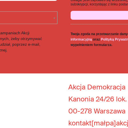
Uwaga: jeśli zapisałeś się wcześnie
subskrypcji, korzystając z linku po
kampaniach Akcji
Twoja zgoda na przetwarzanie dany
anych, żeby otrzymywać
informacyjną
oraz
Polityką Prywat
dział, poprzez e-mail,
wypełnieniem formularza.
znej.
Akcja Demokracja
Kanonia 24/26 lok.
00-278 Warszawa
kontakt[małpa]akc