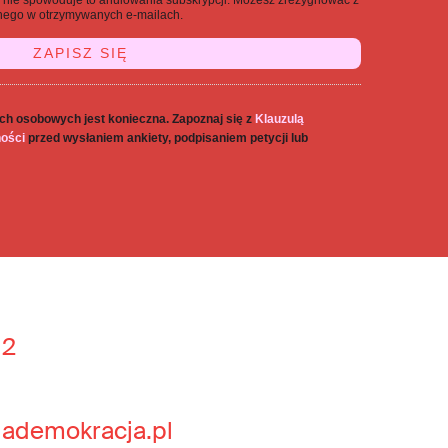
j, nie spowoduje to anulowania subskrypcji. Możesz zrezygnować z
danego w otrzymywanych e-mailach.
ch osobowych jest konieczna. Zapoznaj się z
Klauzulą
ności
przed wysłaniem ankiety, podpisaniem petycji lub
 2
jademokracja.pl