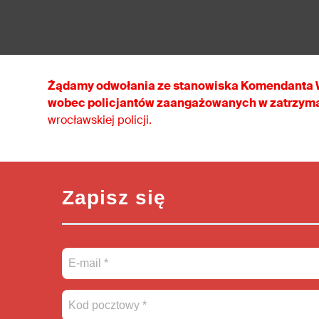
Żądamy odwołania ze stanowiska Komendanta W
wobec policjantów zaangażowanych w zatrzym
wrocławskiej policji.
Zapisz się