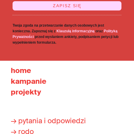
Twoja zgoda na przetwarzanie danych osobowych jest
konieczna. Zapoznaj się z
Klauzulą informacyjną
oraz
Polityką
Prywatności
przed wysłaniem ankiety, podpisaniem petycji lub
wypełnieniem formularza.
home
kampanie
projekty
→ pytania i odpowiedzi
→ rodo