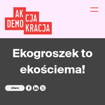
Ekogroszek to
ekościema!
share