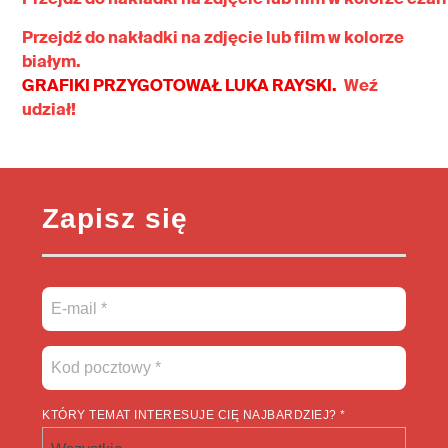
Przejdź do nakładki na zdjęcie lub film w kolorze
białym.
GRAFIKI PRZYGOTOWAŁ LUKA RAYSKI.
Weź
udział!
Zapisz się
KTÓRY TEMAT INTERESUJE CIĘ NAJBARDZIEJ? *