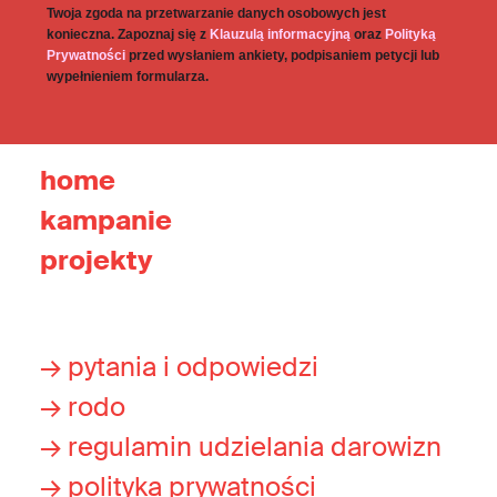
Twoja zgoda na przetwarzanie danych osobowych jest
konieczna. Zapoznaj się z
Klauzulą informacyjną
oraz
Polityką
Prywatności
przed wysłaniem ankiety, podpisaniem petycji lub
wypełnieniem formularza.
home
kampanie
projekty
→ pytania i odpowiedzi
→ rodo
→ regulamin udzielania darowizn
→ polityka prywatności