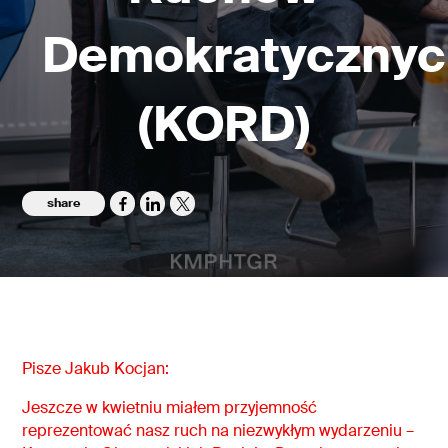
Demokratycznyc
(KORD)
share
Pisze Jakub Kocjan:
Jeszcze w kwietniu miałem przyjemność
reprezentować nasz ruch na niezwykłym wydarzeniu –