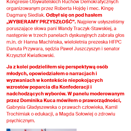
Kongresie Obywatelskich Ruchów Demokratycznych
organizowanym przez Roberta Hojdę i mec. Kingę
Dagmarę Siedlak.
Odbył się on pod hasłem
„WYBIERAMY PRZYSZŁOŚĆ”.
Najpierw usłyszeliśmy
poruszające słowa pani Wandy Traczyk-Stawskiej, a
następnie w trzech panelach dyskusyjnych zabrała głos
m.in. dr Hanna Machińska, wieloletnia prezeska HFPC
Danuta Przywara, sędzia Paweł Juszczyszyn i senator
Krzysztof Kwiatkowski.
Ja z kolei podzieliłem się perspektywą osób
młodych, opowiedziałem o narracjach i
wyzwaniach w kontekście niepokojących
wzrostów poparcia dla Konfederacji i
nadchodzących wyborów. W panelu moderowanym
przez Dominika Kuca mówiłem o praworządności,
Gabrysia Gładyszewska o prawach człowieka, Kamil
Trochimiak o edukacji, a Magda Sołowiej o zdrowiu
psychicznym.