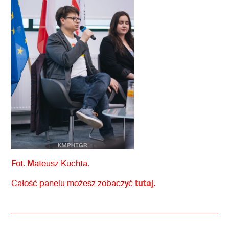
Fot. Mateusz Kuchta.
Całość panelu możesz zobaczyć
tutaj
.