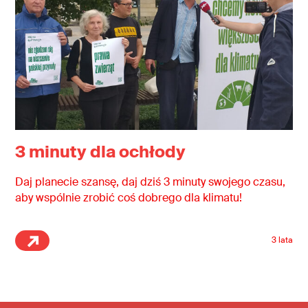
3 minuty dla ochłody
Daj planecie szansę, daj dziś 3 minuty swojego czasu,
aby wspólnie zrobić coś dobrego dla klimatu!
3 lata