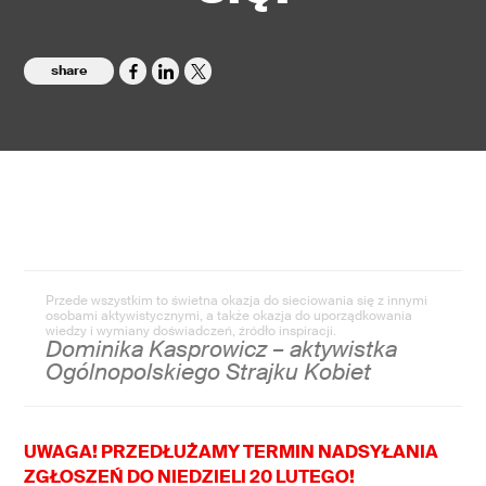
share
Przede wszystkim to świetna okazja do sieciowania się z innymi
osobami aktywistycznymi, a także okazja do uporządkowania
wiedzy i wymiany doświadczeń, źródło inspiracji.
Dominika Kasprowicz – aktywistka
Ogólnopolskiego Strajku Kobiet
UWAGA! PRZEDŁUŻAMY TERMIN NADSYŁANIA
ZGŁOSZEŃ DO NIEDZIELI 20 LUTEGO!