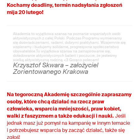
Kochamy deadliny, termin nadsyłania zgłoszeń
mija 20 lutego!
Akademia to wyjątkowa szansa na poznanie wspaniałych osób
aktywistycznych z całej Polski. Podczas Programu wymieniamy
się doświadczeniami, radami, dobrymi praktykami. Wzajemnie się
wspieramy i budujemy solidarne, progresywne społeczeństwo
obywatelskie.To wyjątkowa szansa na zainspirowanie się,
doładowanie aktywistycznych baterii i poczucie, że jesteśmy
wielką aktywistyczną rodziną <3 Gorąco polecam!
Krzysztof Skwara – założyciel
Zorientowanego Krakowa
Na tegoroczną Akademię szczególnie zapraszamy
osoby, które chcą działać na rzecz praw
człowieka, wsparcia mniejszości, praw kobiet,
walki z faszyzmem a także edukacji i nauki.
Jeśli
jednak masz już pomysł na kampanię w innym temacie
i potrzebujesz wsparcia by zacząć działać, także się
zgłoś!