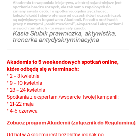
Akademia to wspaniała inicjatywa, w której najważniejsze jest
spotkanie bardzo różnych, ale tak samo zapalonych do
zmiany świata osób. To spotkanie, ogólna życzliwość,
koleżeńskość i ciepło płynące od uczestników i uczestniczek
są największym bogactwem Akademii. Ponadto możliwość
pracy z ważnymi „osobistościami”, ekspertami i ekspertkami
w swoich tematach – to wspaniały zasób.
Kasia Słubik prawniczka, aktywistka,
trenerka antydyskryminacyjna
Akademia to 5 weekendowych spotkań online,
które odbędą się w terminach:
* 2 – 3 kwietnia
* 9 – 10 kwietnia
* 23 – 24 kwietnia
Spotkania z ekspertami/wsparcie Twojej kampanii:
* 21-22 maja
* 4-5 czerwca
Zobacz program Akademii
(załącznik do Regulaminu)
Udział w Akademii jest bezpłatny, jednak po