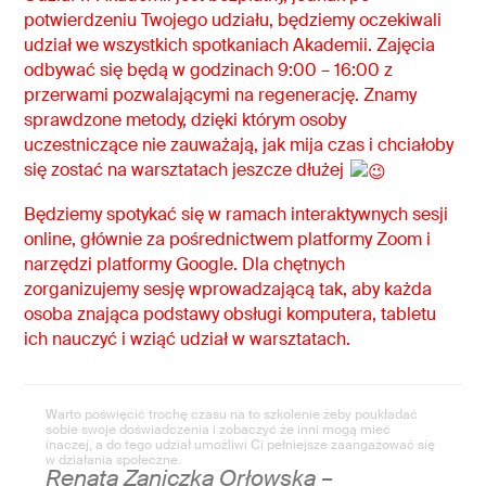
potwierdzeniu Twojego udziału, będziemy oczekiwali
udział we wszystkich spotkaniach Akademii. Zajęcia
odbywać się będą w godzinach 9:00 – 16:00 z
przerwami pozwalającymi na regenerację. Znamy
sprawdzone metody, dzięki którym osoby
uczestniczące nie zauważają, jak mija czas i chciałoby
się zostać na warsztatach jeszcze dłużej
Będziemy spotykać się w ramach interaktywnych sesji
online, głównie za pośrednictwem platformy Zoom i
narzędzi platformy Google. Dla chętnych
zorganizujemy sesję wprowadzającą tak, aby każda
osoba znająca podstawy obsługi komputera, tabletu
ich nauczyć i wziąć udział w warsztatach.
Warto poświęcić trochę czasu na to szkolenie żeby poukładać
sobie swoje doświadczenia i zobaczyć że inni mogą mieć
inaczej, a do tego udział umożliwi Ci pełniejsze zaangażować się
w działania społeczne.
Renata Zaniczka Orłowska –