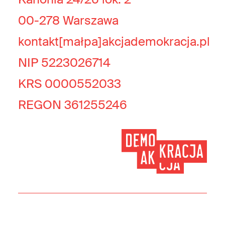
00-278 Warszawa
kontakt[małpa]akcjademokracja.pl
NIP 5223026714
KRS 0000552033
REGON 361255246
© 2026 Akcja Demokracja