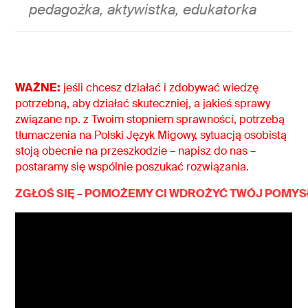
pedagożka, aktywistka, edukatorka
WAŻNE:
jeśli chcesz działać i zdobywać wiedzę
potrzebną, aby działać skuteczniej, a jakieś sprawy
związane np. z Twoim stopniem sprawności, potrzebą
tłumaczenia na Polski Język Migowy, sytuacją osobistą
stoją obecnie na przeszkodzie – napisz do nas –
postaramy się wspólnie poszukać rozwiązania.
ZGŁOŚ SIĘ – POMOŻEMY CI WDROŻYĆ TWÓJ POMYSŁ