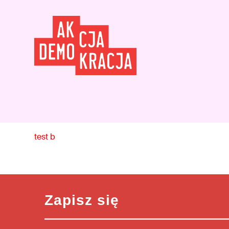
test b
Zapisz się