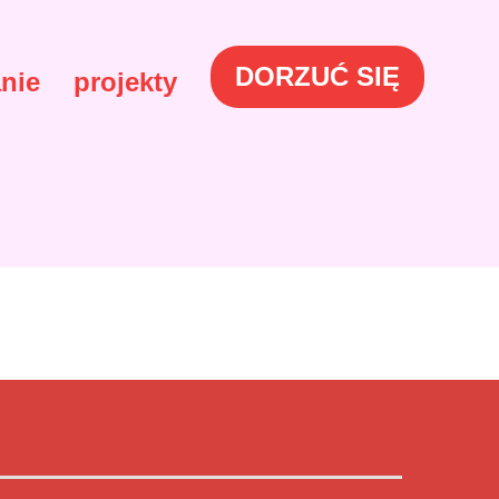
DORZUĆ SIĘ
nie
projekty