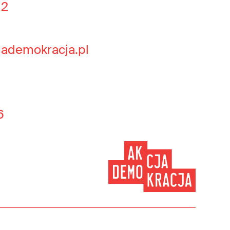
 2
jademokracja.pl
6