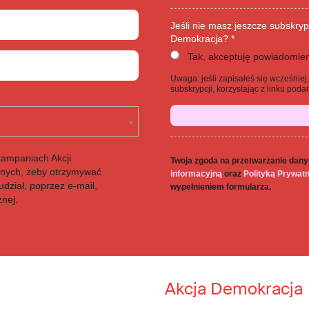
Jeśli nie masz jeszcze subskryp
Demokracja? *
Tak, akceptuję powiadomien
Uwaga: jeśli zapisałeś się wcześnie
subskrypcji, korzystając z linku po
kampaniach Akcji
Twoja zgoda na przetwarzanie dany
anych, żeby otrzymywać
informacyjną
oraz
Polityką Prywat
dział, poprzez e-mail,
wypełnieniem formularza.
znej.
Akcja Demokracja