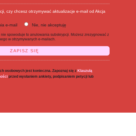
cji, czy chcesz otrzymywać aktualizacje e-mail od Akcja
ia e-mail
Nie, nie akceptuję
j, nie spowoduje to anulowania subskrypcji. Możesz zrezygnować z
danego w otrzymywanych e-mailach.
ch osobowych jest konieczna. Zapoznaj się z
Klauzulą
ności
przed wysłaniem ankiety, podpisaniem petycji lub