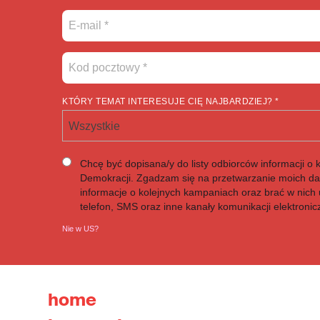
KTÓRY TEMAT INTERESUJE CIĘ NAJBARDZIEJ? *
Wszystkie
Chcę być dopisana/y do listy odbiorców informacji o 
Demokracji. Zgadzam się na przetwarzanie moich d
informacje o kolejnych kampaniach oraz brać w nich u
telefon, SMS oraz inne kanały komunikacji elektronic
Nie w
US
?
home