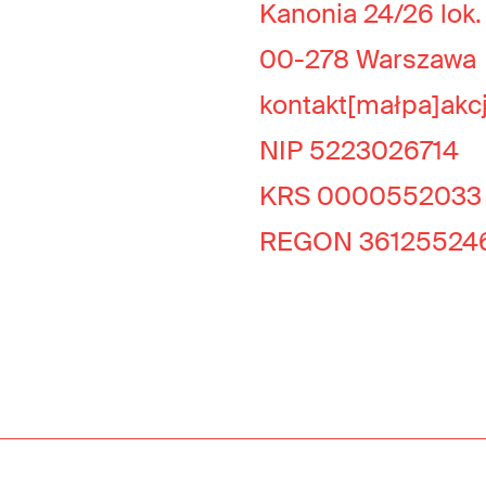
Kanonia 24/26 lok.
00-278 Warszawa
kontakt[małpa]akc
NIP 5223026714
KRS 0000552033
REGON 36125524