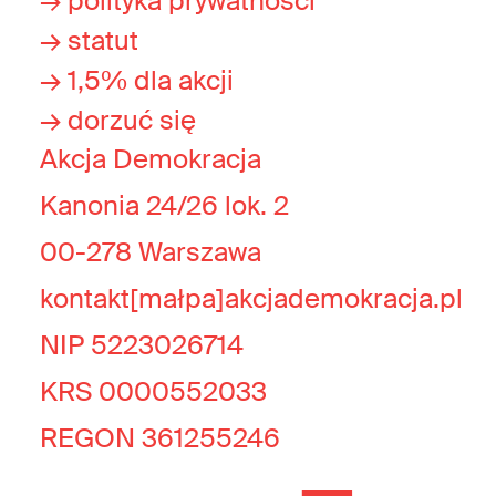
→ polityka prywatności
→ statut
→ 1,5% dla akcji
→ dorzuć się
Akcja Demokracja
Kanonia 24/26 lok. 2
00-278 Warszawa
kontakt[małpa]akcjademokracja.pl
NIP 5223026714
KRS 0000552033
REGON 361255246