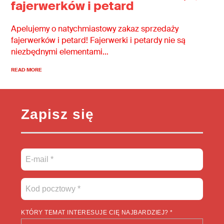
fajerwerków i petard
Apelujemy o natychmiastowy zakaz sprzedaży
fajerwerków i petard! Fajerwerki i petardy nie są
niezbędnymi elementami…
READ MORE
Zapisz się
KTÓRY TEMAT INTERESUJE CIĘ NAJBARDZIEJ? *