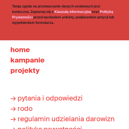
Twoja zgoda na przetwarzanie danych osobowych jest
konieczna. Zapoznaj się z
Klauzulą informacyjną
oraz
Polityką
Prywatności
przed wysłaniem ankiety, podpisaniem petycji lub
wypełnieniem formularza.
home
kampanie
projekty
→ pytania i odpowiedzi
→ rodo
→ regulamin udzielania darowizn