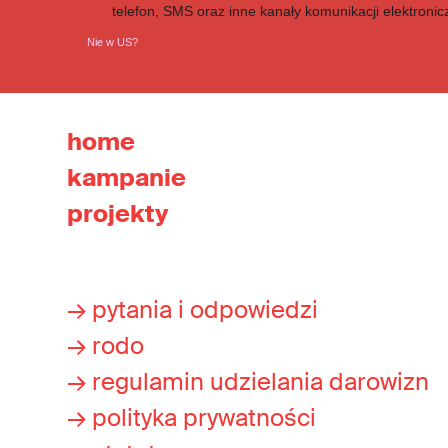
telefon, SMS oraz inne kanały komunikacji elektronic
Nie w
US
?
home
kampanie
projekty
→ pytania i odpowiedzi
→ rodo
→ regulamin udzielania darowizn
→ polityka prywatności