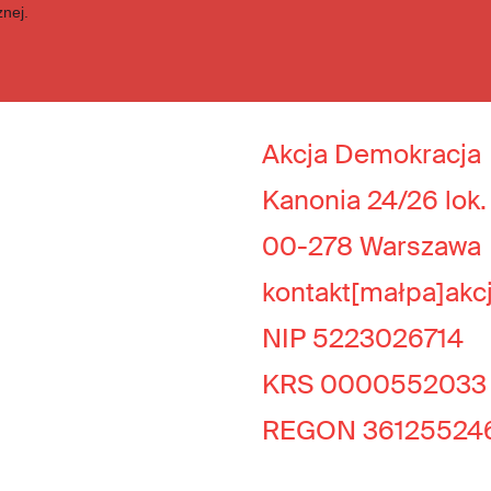
znej.
Akcja Demokracja
Kanonia 24/26 lok.
00-278 Warszawa
kontakt[małpa]akc
NIP 5223026714
KRS 0000552033
REGON 36125524