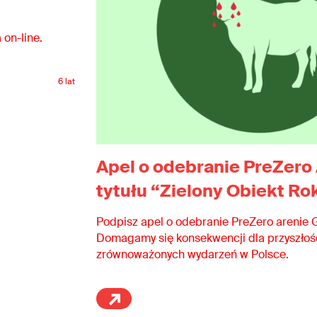
 on-line.
6 lat
Apel o odebranie PreZero 
tytułu “Zielony Obiekt R
Podpisz apel o odebranie PreZero arenie G
Domagamy się konsekwencji dla przyszłośc
zrównoważonych wydarzeń w Polsce.