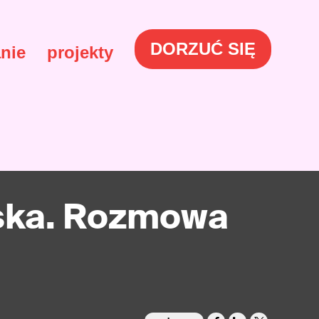
DORZUĆ SIĘ
nie
projekty
wska. Rozmowa