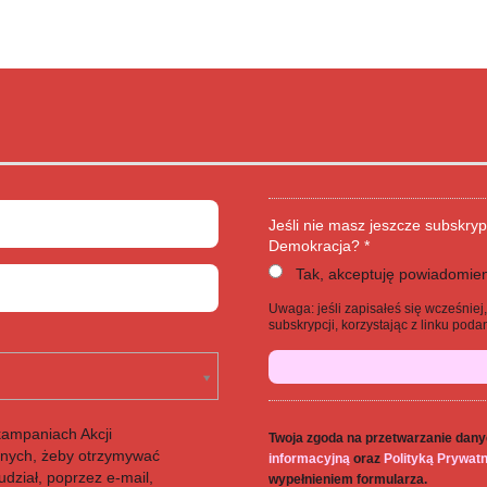
Jeśli nie masz jeszcze subskryp
Demokracja? *
Tak, akceptuję powiadomien
Uwaga: jeśli zapisałeś się wcześnie
subskrypcji, korzystając z linku po
kampaniach Akcji
Twoja zgoda na przetwarzanie dany
anych, żeby otrzymywać
informacyjną
oraz
Polityką Prywat
dział, poprzez e-mail,
wypełnieniem formularza.