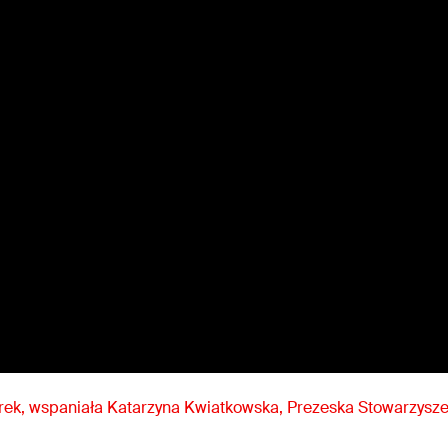
orek, wspaniała Katarzyna Kwiatkowska, Prezeska Stowarzysz