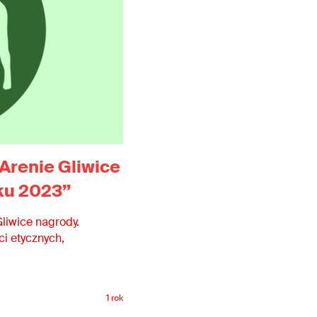
Arenie Gliwice
oku 2023”
liwice nagrody.
i etycznych,
1 rok