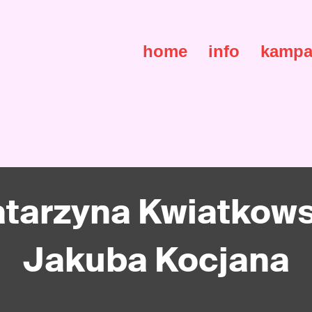
home
info
kampa
atarzyna Kwiatko
Jakuba Kocjana