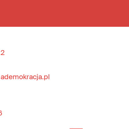
 2
jademokracja.pl
6