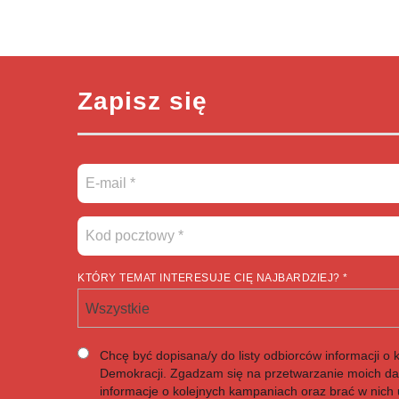
Zapisz się
KTÓRY TEMAT INTERESUJE CIĘ NAJBARDZIEJ? *
Wszystkie
Chcę być dopisana/y do listy odbiorców informacji o 
Demokracji. Zgadzam się na przetwarzanie moich d
informacje o kolejnych kampaniach oraz brać w nich u