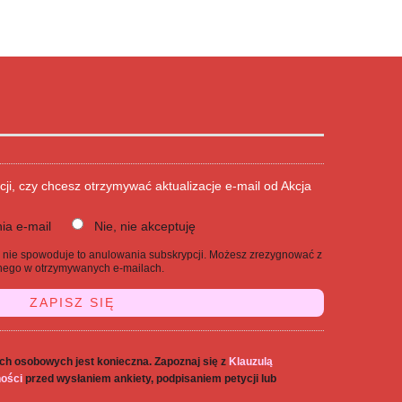
cji, czy chcesz otrzymywać aktualizacje e-mail od Akcja
ia e-mail
Nie, nie akceptuję
j, nie spowoduje to anulowania subskrypcji. Możesz zrezygnować z
danego w otrzymywanych e-mailach.
ch osobowych jest konieczna. Zapoznaj się z
Klauzulą
ności
przed wysłaniem ankiety, podpisaniem petycji lub