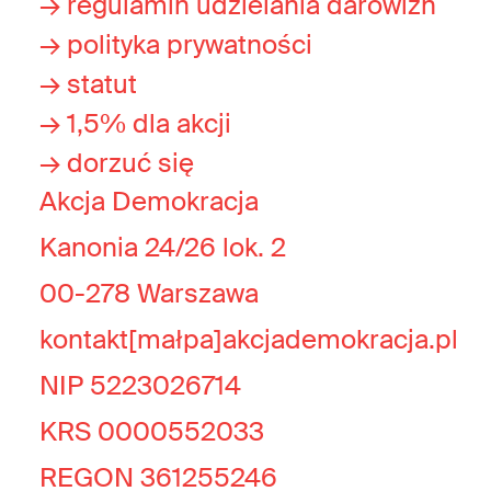
→ regulamin udzielania darowizn
→ polityka prywatności
→ statut
→ 1,5% dla akcji
→ dorzuć się
Akcja Demokracja
Kanonia 24/26 lok. 2
00-278 Warszawa
kontakt[małpa]akcjademokracja.pl
NIP 5223026714
KRS 0000552033
REGON 361255246