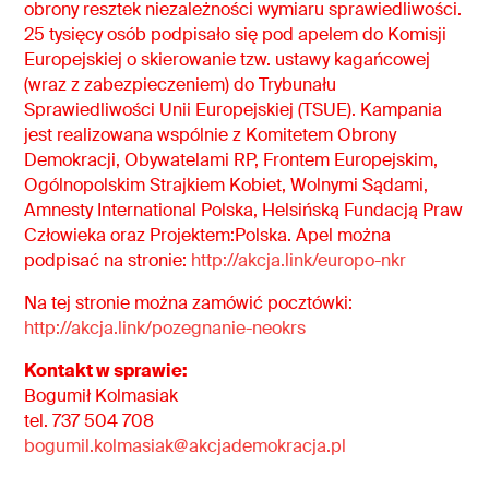
obrony resztek niezależności wymiaru sprawiedliwości.
25 tysięcy osób podpisało się pod apelem do Komisji
Europejskiej o skierowanie tzw. ustawy kagańcowej
(wraz z zabezpieczeniem) do Trybunału
Sprawiedliwości Unii Europejskiej (TSUE). Kampania
jest realizowana wspólnie z Komitetem Obrony
Demokracji, Obywatelami RP, Frontem Europejskim,
Ogólnopolskim Strajkiem Kobiet, Wolnymi Sądami,
Amnesty International Polska, Helsińską Fundacją Praw
Człowieka oraz Projektem:Polska. Apel można
podpisać na stronie:
http://akcja.link/europo-nkr
Na tej stronie można zamówić pocztówki:
http://akcja.link/pozegnanie-neokrs
Kontakt w sprawie:
Bogumił Kolmasiak
tel. 737 504 708
bogumil.kolmasiak@akcjademokracja.pl