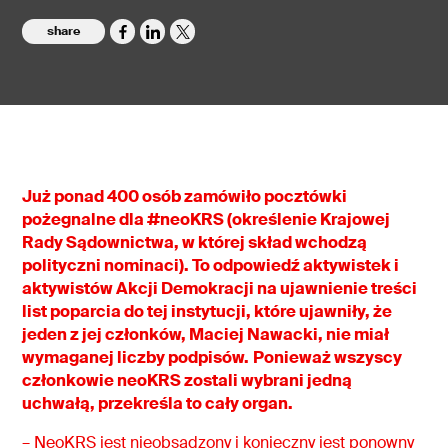
share
Już ponad 400 osób zamówiło pocztówki
pożegnalne dla #neoKRS (określenie Krajowej
Rady Sądownictwa, w której skład wchodzą
polityczni nominaci). To odpowiedź aktywistek i
aktywistów Akcji Demokracji na ujawnienie treści
list poparcia do tej instytucji, które ujawniły, że
jeden z jej członków, Maciej Nawacki, nie miał
wymaganej liczby podpisów.
Ponieważ wszyscy
członkowie neoKRS zostali wybrani jedną
uchwałą, przekreśla to cały organ.
– NeoKRS jest nieobsadzony i konieczny jest ponowny