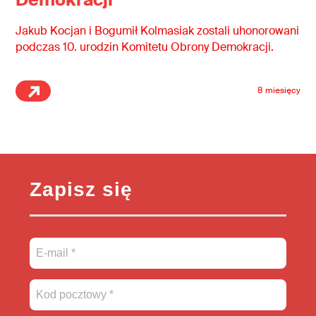
Jakub Kocjan i Bogumił Kolmasiak zostali uhonorowani
podczas 10. urodzin Komitetu Obrony Demokracji.
8 miesięcy
Zapisz się