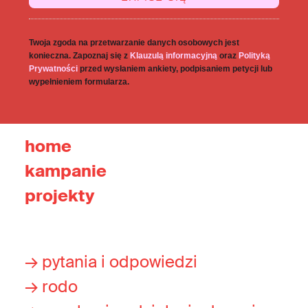
Twoja zgoda na przetwarzanie danych osobowych jest
konieczna. Zapoznaj się z
Klauzulą informacyjną
oraz
Polityką
Prywatności
przed wysłaniem ankiety, podpisaniem petycji lub
wypełnieniem formularza.
home
kampanie
projekty
→ pytania i odpowiedzi
→ rodo