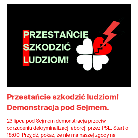
Przestańcie szkodzić ludziom!
Demonstracja pod Sejmem.
23 lipca pod Sejmem demonstracja przeciw
odrzuceniu dekryminalizacji aborcji przez PSL. Start o
18:00. Przyjdź, pokaż, że nie ma naszej zgody na