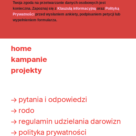
Twoja zgoda na przetwarzanie danych osobowych jest
konieczna. Zapoznaj się z
Klauzulą informacyjną
oraz
Polityką
Prywatności
przed wysłaniem ankiety, podpisaniem petycji lub
wypełnieniem formularza.
home
kampanie
projekty
→ pytania i odpowiedzi
→ rodo
→ regulamin udzielania darowizn
→ polityka prywatności