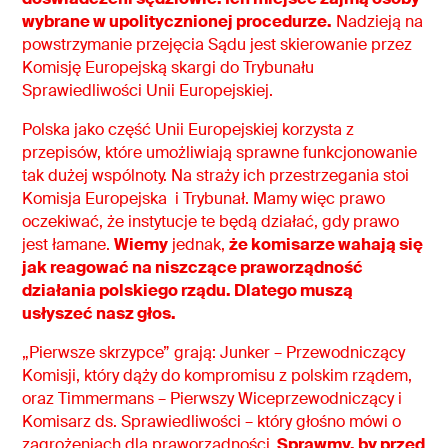
wybrane w upolitycznionej procedurze.
Nadzieją na
powstrzymanie przejęcia Sądu jest skierowanie przez
Komisję Europejską skargi do Trybunału
Sprawiedliwości Unii Europejskiej.
Polska jako część Unii Europejskiej korzysta z
przepisów, które umożliwiają sprawne funkcjonowanie
tak dużej wspólnoty. Na straży ich przestrzegania stoi
Komisja Europejska i Trybunał. Mamy więc prawo
oczekiwać, że instytucje te będą działać, gdy prawo
jest łamane.
Wiemy
jednak,
że komisarze wahają się
jak reagować na niszczące praworządność
działania polskiego rządu. Dlatego muszą
usłyszeć nasz głos.
„Pierwsze skrzypce” grają: Junker – Przewodniczący
Komisji, który dąży do kompromisu z polskim rządem,
oraz Timmermans – Pierwszy Wiceprzewodniczący i
Komisarz ds. Sprawiedliwości – który głośno mówi o
zagrożeniach dla praworządności.
Sprawmy, by przed