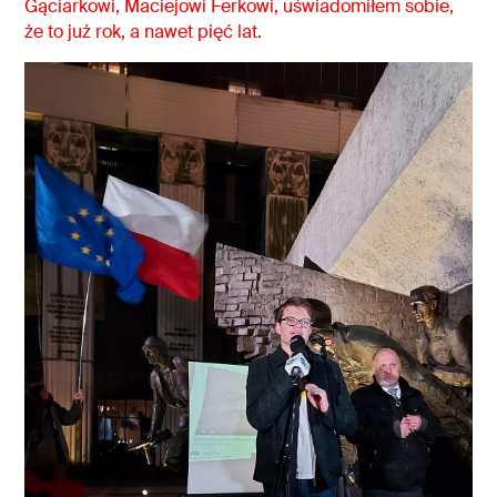
Gąciarkowi, Maciejowi Ferkowi, uświadomiłem sobie,
że to już rok, a nawet pięć lat.