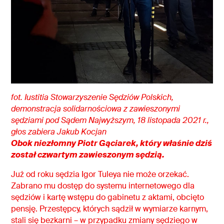
fot. Iustitia Stowarzyszenie Sędziów Polskich,
demonstracja solidarnościowa z zawieszonymi
sędziami pod Sądem Najwyższym, 18 listopada 2021 r.,
głos zabiera Jakub Kocjan
Obok niezłomny Piotr Gąciarek, który właśnie dziś
został czwartym zawieszonym sędzią.
Już od roku sędzia Igor Tuleya nie może orzekać.
Zabrano mu dostęp do systemu internetowego dla
sędziów i kartę wstępu do gabinetu z aktami, obcięto
pensję. Przestępcy, których sądził w wymiarze karnym,
stali się bezkarni – w przypadku zmiany sędziego w