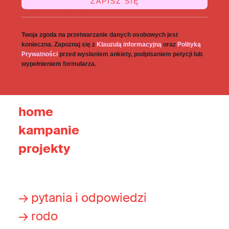
Twoja zgoda na przetwarzanie danych osobowych jest
konieczna. Zapoznaj się z
Klauzulą informacyjną
oraz
Polityką
Prywatności
przed wysłaniem ankiety, podpisaniem petycji lub
wypełnieniem formularza.
home
kampanie
projekty
→ pytania i odpowiedzi
→ rodo