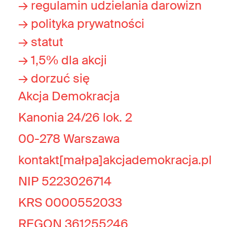
→ regulamin udzielania darowizn
→ polityka prywatności
→ statut
→ 1,5% dla akcji
→ dorzuć się
Akcja Demokracja
Kanonia 24/26 lok. 2
00-278 Warszawa
kontakt[małpa]akcjademokracja.pl
NIP 5223026714
KRS 0000552033
REGON 361255246