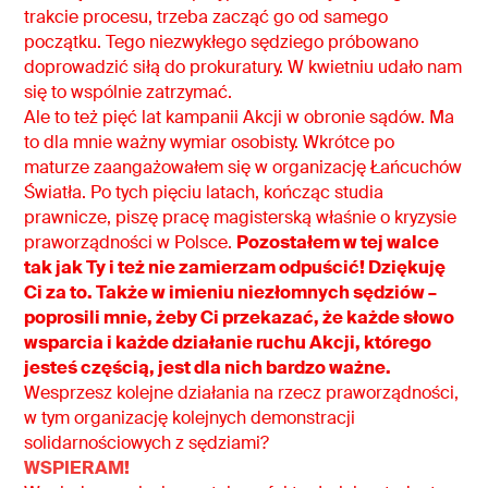
trakcie procesu, trzeba zacząć go od samego
początku. Tego niezwykłego sędziego próbowano
doprowadzić siłą do prokuratury. W kwietniu udało nam
się to wspólnie zatrzymać.
Ale to też pięć lat kampanii Akcji w obronie sądów. Ma
to dla mnie ważny wymiar osobisty. Wkrótce po
maturze zaangażowałem się w organizację Łańcuchów
Światła. Po tych pięciu latach, kończąc studia
prawnicze, piszę pracę magisterską właśnie o kryzysie
praworządności w Polsce.
Pozostałem w tej walce
tak jak Ty i też nie zamierzam odpuścić! Dziękuję
Ci za to. Także w imieniu niezłomnych sędziów –
poprosili mnie, żeby Ci przekazać, że każde słowo
wsparcia i każde działanie ruchu Akcji, którego
jesteś częścią, jest dla nich bardzo ważne.
Wesprzesz kolejne działania na rzecz praworządności,
w tym organizację kolejnych demonstracji
solidarnościowych z sędziami?
WSPIERAM!