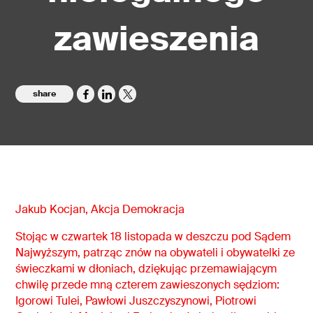
zawieszenia
share
Jakub Kocjan, Akcja Demokracja
Stojąc w czwartek 18 listopada w deszczu pod Sądem
Najwyższym, patrząc znów na obywateli i obywatelki ze
świeczkami w dłoniach, dziękując przemawiającym
chwilę przede mną czterem zawieszonych sędziom:
Igorowi Tulei, Pawłowi Juszczyszynowi, Piotrowi