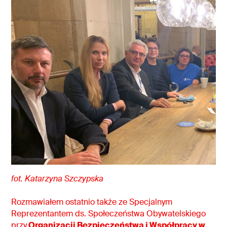
fot. Katarzyna Szczypska
Rozmawiałem ostatnio także ze Specjalnym
Reprezentantem ds. Społeczeństwa Obywatelskiego
przy
Organizacji Bezpieczeństwa i Współpracy w