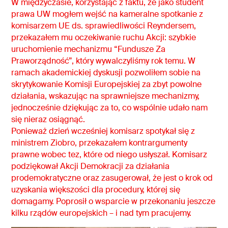
W międzyczasie, korzystając z faktu, że jako student
prawa UW mogłem wejść na kameralne spotkanie z
komisarzem UE ds. sprawiedliwości Reyndersem,
przekazałem mu oczekiwanie ruchu Akcji: szybkie
uruchomienie mechanizmu “Fundusze Za
Praworządność”, który wywalczyliśmy rok temu. W
ramach akademickiej dyskusji pozwoliłem sobie na
skrytykowanie Komisji Europejskiej za zbyt powolne
działania, wskazując na sprawniejsze mechanizmy,
jednocześnie dziękując za to, co wspólnie udało nam
się nieraz osiągnąć.
Ponieważ dzień wcześniej komisarz spotykał się z
ministrem Ziobro, przekazałem kontrargumenty
prawne wobec tez, które od niego usłyszał. Komisarz
podziękował Akcji Demokracji za działania
prodemokratyczne oraz zasugerował, że jest o krok od
uzyskania większości dla procedury, której się
domagamy. Poprosił o wsparcie w przekonaniu jeszcze
kilku rządów europejskich – i nad tym pracujemy.