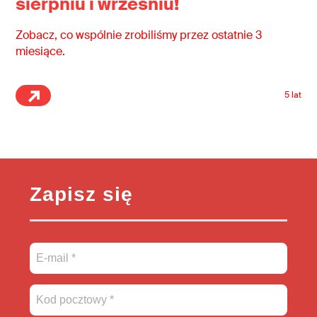
sierpniu i wrześniu!
Zobacz, co wspólnie zrobiliśmy przez ostatnie 3
miesiące.
5 lat
Zapisz się